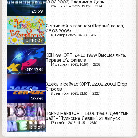
18.02.2003) Владимир Даль
28 сентября 2015, 15:25
2754
25:59
С улыбкой о главном (Первый канал,
08.03.2005)
18 ноября 2025, 04:20
417
01:10:07
КВН-99 (ОРТ, 24.10.1999) Высшая лига.
Первая 1/2 финала
14 февраля 2021, 16:50
2268
01:44:08
Здесь и сейчас (ОРТ, 22.02.2001) Егор
Строев
3 сентября 2021, 21:51
2227
10:06
Пойми меня (ОРТ, 19.05.1995) "Девятый
рай" - "Тульские Левши". 21 выпуск
17 ноября 2015, 11:45
2610
20:01