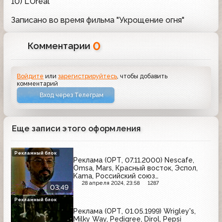
10) L'Oreal
Записано во время фильма "Укрощение огня"
0
Комментарии
Войдите
или
зарегистрируйтесь
, чтобы добавить
комментарий
Вход через Телеграм
Еще записи этого оформления
Рекламный блок
Реклама (ОРТ, 07.11.2000) Nescafe,
Omsa, Mars, Красный восток, Эспол,
Kama, Российский союз
производителей соков, Инолтра,
28 апреля 2024, 23:58
1287
03:49
Colgate, L'Oreal, Витапрост, Россия -
щедрая душа
Рекламный блок
Реклама (ОРТ, 01.05.1999) Wrigley's,
Milky Way, Pedigree, Dirol, Pepsi