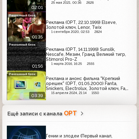
25 мая 2021, 00:36
2626
02:01
Рекламный блок
Реклама (ОРТ, 22.10.1999) Elseve,
Золотой ключ, Lenor, Twix
1 сентября 2020, 02:53
2824
01:35
Рекламный блок
Реклама (ОРТ, 14.11.1999) Sunsilk,
Nescafe, Мезим, Гранд Великий тигр,
Stimorol Pro-Z
1 марта 2016, 16:25
2555
01:56
Рекламный блок
Реклама и анонс фильма "Крепкий
орешек" (ОРТ, 01.05.2000) Fanta,
Snickers, Electrolux, Золотой ключ, Fa,
Samsung, McDonald's, Milky Way,
15 апреля 2024, 21:14
1550
03:39
Huggies
ОРТ
Ещё записи с канала
Гении и злодеи (Первый канал,