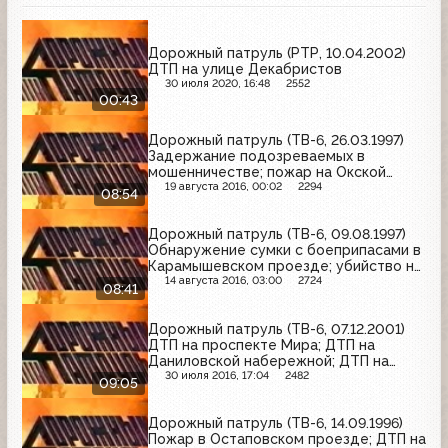
Дорожный патруль (РТР, 10.04.2002)
ДТП на улице Декабристов
30 июля 2020, 16:48
2552
00:43
Дорожный патруль (ТВ-6, 26.03.1997)
Задержание подозреваемых в
мошенничестве; пожар на Окской
улице; пожар на Садовой-
19 августа 2016, 00:02
2294
08:54
Черногрязской улице
Дорожный патруль (ТВ-6, 09.08.1997)
Обнаружение сумки с боеприпасами в
Карамышевском проезде; убийство на
Балаклавском проспекте
14 августа 2016, 03:00
2724
08:41
Дорожный патруль (ТВ-6, 07.12.2001)
ДТП на проспекте Мира; ДТП на
Даниловской набережной; ДТП на
Дербеневской набережной
30 июля 2016, 17:04
2482
09:05
Дорожный патруль (ТВ-6, 14.09.1996)
Пожар в Остаповском проезде; ДТП на