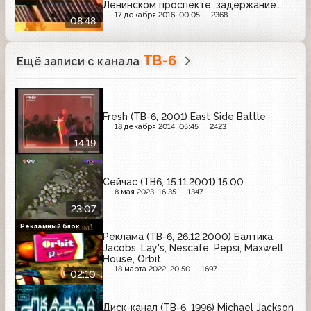
Ленинском проспекте; задержание
подозреваемых в грабеже
17 декабря 2016, 00:05
2368
08:48
ТВ-6
Ещё записи с канала
Fresh (ТВ-6, 2001) East Side Battle
18 декабря 2014, 05:45
2423
14:19
Сейчас (ТВ6, 15.11.2001) 15.00
8 мая 2023, 16:35
1347
23:07
Рекламный блок
Реклама (ТВ-6, 26.12.2000) Балтика,
Jacobs, Lay's, Nescafe, Pepsi, Maxwell
House, Orbit
18 марта 2022, 20:50
1697
02:10
Диск-канал (ТВ-6, 1996) Michael Jackson