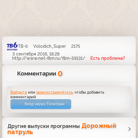
ТВ-6
Volodich_Super
2175
3 сентября 2016, 18:28
http://www.net-film.ru/film-59131/
Есть проблема?
0
Комментарии
Войдите
или
зарегистрируйтесь
, чтобы добавить
комментарий
Вход через Телеграм
Дорожный
Другие выпуски программы
патруль