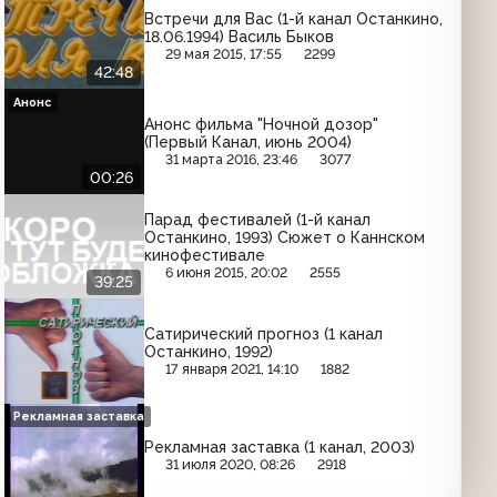
Встречи для Вас (1-й канал Останкино,
18.06.1994) Василь Быков
29 мая 2015, 17:55
2299
42:48
Анонс
Анонс фильма "Ночной дозор"
(Первый Канал, июнь 2004)
31 марта 2016, 23:46
3077
00:26
Парад фестивалей (1-й канал
Останкино, 1993) Сюжет о Каннском
кинофестивале
6 июня 2015, 20:02
2555
39:25
Сатирический прогноз (1 канал
Останкино, 1992)
17 января 2021, 14:10
1882
Рекламная заставка
Рекламная заставка (1 канал, 2003)
31 июля 2020, 08:26
2918