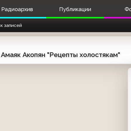
Радиоархив
Публикации
Ф
к записей
4) Амаяк Акопян "Рецепты холостякам"