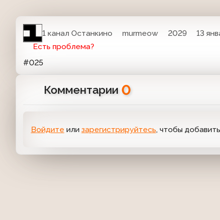
1 канал Останкино
murmeow
2029
13 янв
Есть проблема?
#025
0
Комментарии
Войдите
или
зарегистрируйтесь
, чтобы добавит