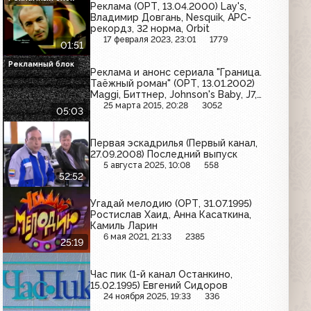
Реклама (ОРТ, 13.04.2000) Lay's,
Владимир Довгань, Nesquik, АРС-
рекордз, 32 норма, Orbit
17 февраля 2023, 23:01
1779
01:51
Рекламный блок
Реклама и анонс сериала "Граница.
Таёжный роман" (ОРТ, 13.01.2002)
Maggi, Биттнер, Johnson's Baby, J7,
Nestle, Sorti, Индиго, Клинское, Dirol
25 марта 2015, 20:28
3052
05:03
Первая эскадрилья (Первый канал,
27.09.2008) Последний выпуск
5 августа 2025, 10:08
558
52:52
Угадай мелодию (ОРТ, 31.07.1995)
Ростислав Хаид, Анна Касаткина,
Камиль Ларин
6 мая 2021, 21:33
2385
25:19
Час пик (1-й канал Останкино,
15.02.1995) Евгений Сидоров
24 ноября 2025, 19:33
336