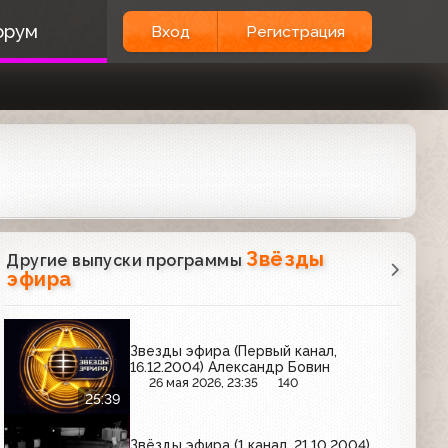
орум
Вход
Регистрация
Звёзды
Другие выпуски программы
эфира
Звезды эфира (Первый канал,
16.12.2004) Александр Бовин
26 мая 2026, 23:35
140
25:39
Звёзды эфира (1 канал, 21.10.2004)