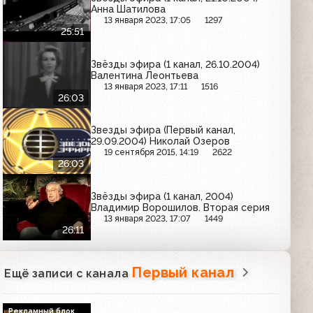
Анна Шатилова
13 января 2023, 17:05
1297
25:51
Звёзды эфира (1 канал, 26.10.2004)
Валентина Леонтьева
13 января 2023, 17:11
1516
26:03
Звезды эфира (Первый канал,
29.09.2004) Николай Озеров
19 сентября 2015, 14:19
2622
26:03
Звёзды эфира (1 канал, 2004)
Владимир Ворошилов. Вторая серия
13 января 2023, 17:07
1449
26:11
Первый канал
Ещё записи с канала
Рекламный блок