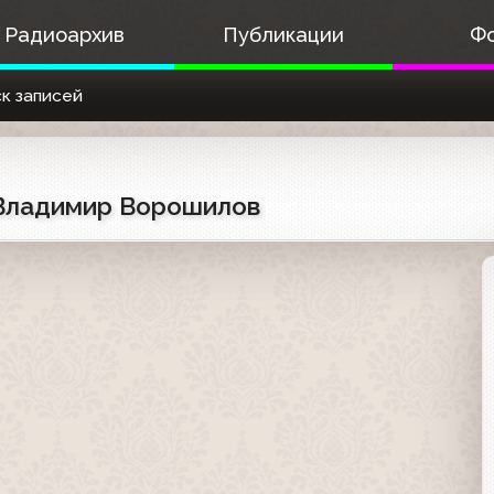
Радиоархив
Публикации
Ф
к записей
) Владимир Ворошилов