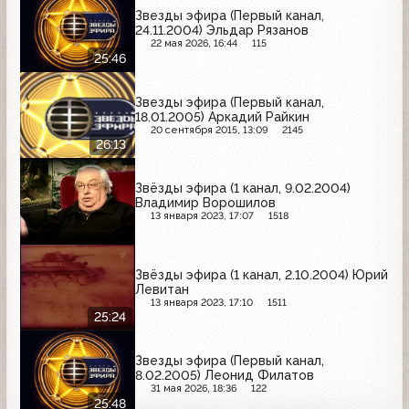
Звезды эфира (Первый канал,
24.11.2004) Эльдар Рязанов
22 мая 2026, 16:44
115
25:46
Звезды эфира (Первый канал,
18.01.2005) Аркадий Райкин
20 сентября 2015, 13:09
2145
26:13
Звёзды эфира (1 канал, 9.02.2004)
Владимир Ворошилов
13 января 2023, 17:07
1518
Звёзды эфира (1 канал, 2.10.2004) Юрий
Левитан
13 января 2023, 17:10
1511
25:24
Звезды эфира (Первый канал,
8.02.2005) Леонид Филатов
31 мая 2026, 18:36
122
25:48