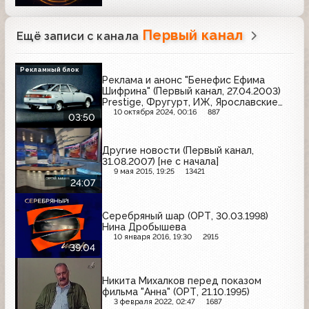
Первый канал
Ещё записи с канала
Рекламный блок
Реклама и анонс "Бенефис Ефима
Шифрина" (Первый канал, 27.04.2003)
Prestige, Фругурт, ИЖ, Ярославские
краски, Texaco, Art Moscow, Gillette,
10 октября 2024, 00:16
887
03:50
Билайн GSM, Венза, Grand, Wellaflex
Другие новости (Первый канал,
31.08.2007) [не с начала]
9 мая 2015, 19:25
13421
24:07
Серебряный шар (ОРТ, 30.03.1998)
Нина Дробышева
10 января 2016, 19:30
2915
39:04
Никита Михалков перед показом
фильма "Анна" (ОРТ, 21.10.1995)
3 февраля 2022, 02:47
1687