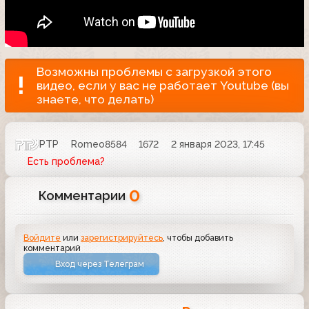
Возможны проблемы с загрузкой этого
видео, если у вас не работает Youtube (вы
знаете, что делать)
РТР
Romeo8584
1672
2 января 2023, 17:45
Есть проблема?
0
Комментарии
Войдите
или
зарегистрируйтесь
, чтобы добавить
комментарий
Вход через Телеграм