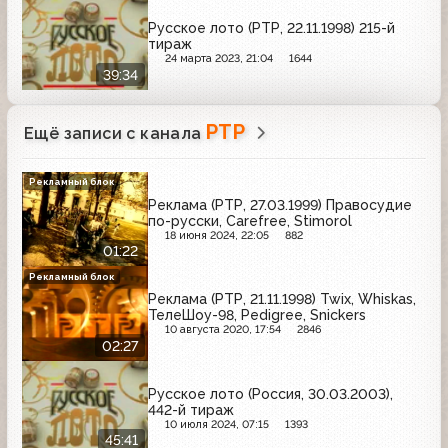
Русское лото (РТР, 22.11.1998) 215-й
тираж
24 марта 2023, 21:04
1644
39:34
РТР
Ещё записи с канала
Рекламный блок
Реклама (РТР, 27.03.1999) Правосудие
по-русски, Carefree, Stimorol
18 июня 2024, 22:05
882
01:22
Рекламный блок
Реклама (РТР, 21.11.1998) Twix, Whiskas,
ТелеШоу-98, Pedigree, Snickers
10 августа 2020, 17:54
2846
02:27
Русское лото (Россия, 30.03.2003),
442-й тираж
10 июля 2024, 07:15
1393
45:41