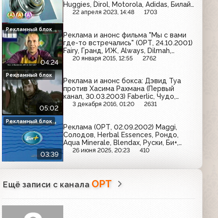
Huggies, Dirol, Motorola, Adidas, Билайн
GSM, LG, L'Oreal
22 апреля 2023, 14:48
1703
Рекламный блок
Реклама и анонс фильма "Мы с вами
где-то встречались" (ОРТ, 24.10.2001)
Fairy, Гранд, ИЖ, Always, Dilmah,
Indesit, Tide, Kinder Delice,
20 января 2015, 12:55
2762
04:24
Head&Shoulders
Рекламный блок
Реклама и анонс бокса: Дэвид Туа
против Хасима Рахмана (Первый
канал, 30.03.2003) Faberlic, Чудо,
Добрый, Snickers, Три богатыря,
3 декабря 2016, 01:20
2631
05:02
Весёлый молочник, Майский чай
Рекламный блок
Реклама (ОРТ, 02.09.2002) Maggi,
Солодов, Herbal Essences, Рондо,
Aqua Minerale, Blendax, Руски, Би+,
Head&Shoulders, Ambassador, Efes
26 июня 2025, 20:23
410
03:39
Pilsener
ОРТ
Ещё записи с канала