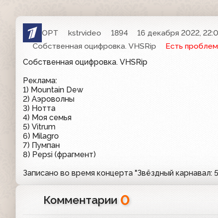
ОРТ
kstrvideo
1894
16 декабря 2022, 22:
Собственная оцифровка. VHSRip
Есть проблем
Собственная оцифровка. VHSRip
Реклама:
1) Mountain Dew
2) Аэроволны
3) Нотта
4) Моя семья
5) Vitrum
6) Milagro
7) Пумпан
8) Pepsi (фрагмент)
Записано во время концерта "Звёздный карнавал: 
0
Комментарии