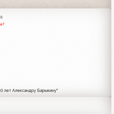
08
а?
50 лет Александру Барыкину"