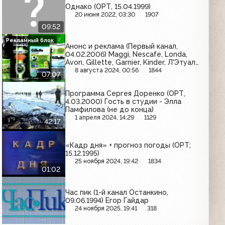
Однако (ОРТ, 15.04.1999)
20 июня 2022, 03:30
1907
09:52
Рекламный блок
Анонс и реклама (Первый канал,
04.02.2006) Maggi, Nescafe, Londa,
Avon, Gillette, Garnier, Kinder, Л'Этуаль,
MaxFactor, Red Bull, Samsung, Prestige,
8 августа 2024, 00:56
1844
07:07
Vichy, Аспирин Комплекс, Газпром,
Эльдорадо, Ростелеком, Eclipse,
Программа Сергея Доренко (ОРТ,
Даниссимо
4.03.2000) Гость в студии - Элла
Памфилова (не до конца)
1 апреля 2024, 14:29
1129
42:17
«Кадр дня» + прогноз погоды (ОРТ;
15.12.1995)
25 ноября 2024, 19:42
1834
01:02
Час пик (1-й канал Останкино,
09.06.1994) Егор Гайдар
24 ноября 2025, 19:41
318