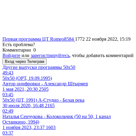
Первая программа ЦТ
Romeo8584
1772
22 ноября 2022, 15:19
Есть проблема?
Комментарии
0
Войдите
или
зарегистрируйтесь
, чтобы добавить комментарий
Вход через Телеграм
Другие выпуски программы
50х50
49:43
50x50 (ОРТ, 19.09.1995)
Автор оцифровки - Александр Штырмер
1 мая 2021, 20:30
2505
03:45
50x50 (ЦТ, 1991) А-Студио - Белая река
30 июля 2020, 16:48
2165
02:49
Наталья Сенчукова - Колокольчик (50 на 50, 1 канал
Останкино, 1994)
1 ноября 2023, 23:37
1603
03:37