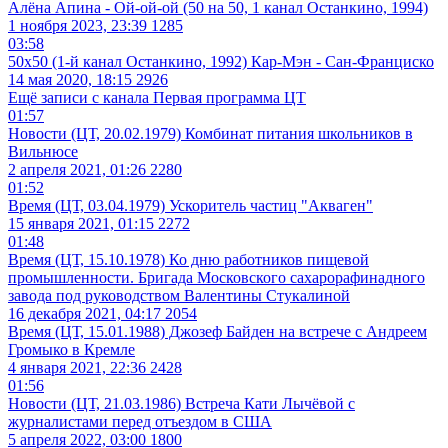
Алёна Апина - Ой-ой-ой (50 на 50, 1 канал Останкино, 1994)
1 ноября 2023, 23:39
1285
03:58
50x50 (1-й канал Останкино, 1992) Кар-Мэн - Сан-Франциско
14 мая 2020, 18:15
2926
Ещё записи с канала
Первая программа ЦТ
01:57
Новости (ЦТ, 20.02.1979) Комбинат питания школьников в
Вильнюсе
2 апреля 2021, 01:26
2280
01:52
Время (ЦТ, 03.04.1979) Ускоритель частиц "Акваген"
15 января 2021, 01:15
2272
01:48
Время (ЦТ, 15.10.1978) Ко дню работников пищевой
промышленности. Бригада Московского сахарорафинадного
завода под руководством Валентины Стукалиной
16 декабря 2021, 04:17
2054
Время (ЦТ, 15.01.1988) Джозеф Байден на встрече с Андреем
Громыко в Кремле
4 января 2021, 22:36
2428
01:56
Новости (ЦТ, 21.03.1986) Встреча Кати Лычёвой с
журналистами перед отъездом в США
5 апреля 2022, 03:00
1800