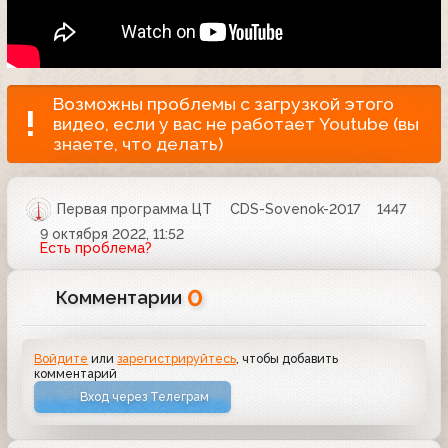
Возможны проблемы с загрузкой этого
видео, если у вас не работает Youtube (вы
знаете, что делать)
Первая программа ЦТ
CDS-Sovenok-2017
1447
9 октября 2022, 11:52
Есть проблема?
0
Комментарии
Войдите
или
зарегистрируйтесь
, чтобы добавить
комментарий
Вход через Телеграм