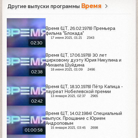
Время
Другие выпуски программы
Время (ЦТ, 26.02.1978) Премьера
фильма "Блокада"
17 июня 2021, 01:21
2343
02:30
Время (ЦТ, 17.06.1978) 30 лет
цирковому дуэту Юрия Никулина и
Михаила Шуйдина
18 июня 2021, 01:09
2496
02:38
Время (ЦТ, 18.10.1978) Пётр Капица -
лауреат Нобелевской премии
13 января 2021, 02:37
2965
02:42
Время (ЦТ, 14.02.1984) Специальный
выпуск. Прощание с Юрием
Андроповым
15 января 2021, 03:45
2698
01:00:58