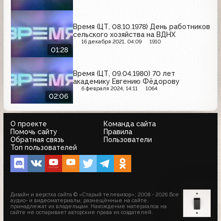
Время (ЦТ, 08.10.1978) День работников
сельского хозяйства на ВДНХ
16 декабря 2021, 04:09
1910
01:28
Время (ЦТ, 09.04.1980) 70 лет
академику Евгению Фёдорову
6 февраля 2024, 14:11
1064
02:06
О проекте
Команда сайта
Помочь сайту
Правила
Обратная связь
Пользователи
Топ пользователей
Дизайн и верстка сайта © «Старый телевизор»; 2008 - 2026 Все
аудио- и видеоматериалы, размещённые на сайте,
принадлежат их владельцам. Нахождение материалов на
сайте не оспаривает авторские права их создателей.