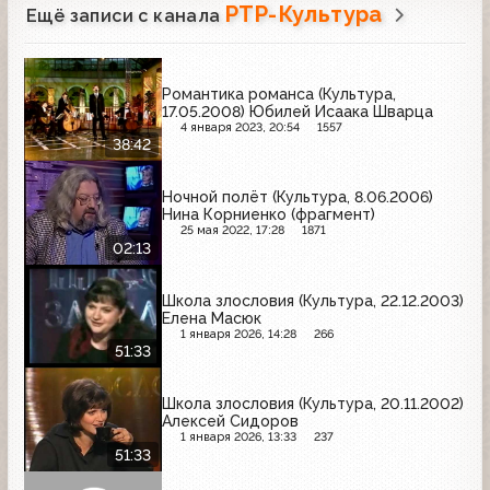
РТР-Культура
Ещё записи с канала
Романтика романса (Культура,
17.05.2008) Юбилей Исаака Шварца
4 января 2023, 20:54
1557
38:42
Ночной полёт (Культура, 8.06.2006)
Нина Корниенко (фрагмент)
25 мая 2022, 17:28
1871
02:13
Школа злословия (Культура, 22.12.2003)
Елена Масюк
1 января 2026, 14:28
266
51:33
Школа злословия (Культура, 20.11.2002)
Алексей Сидоров
1 января 2026, 13:33
237
51:33