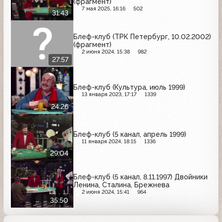
(фрагмент)
7 мая 2025, 16:16
502
31:43
Блеф-клуб (ТРК Петербург, 10.02.2002)
(фрагмент)
2 июня 2024, 15:38
982
27:57
Блеф-клуб (Культура, июль 1999)
13 января 2023, 17:17
1339
24:26
Блеф-клуб (5 канал, апрель 1999)
11 января 2024, 18:15
1336
29:04
Блеф-клуб (5 канал, 8.11.1997) Двойники
Ленина, Сталина, Брежнева
2 июня 2024, 15:41
964
35:50