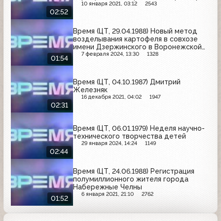
10 января 2021, 03:12
2543
02:52
Время (ЦТ, 29.04.1988) Новый метод
возделывания картофеля в совхозе
имени Дзержинского в Воронежской
области
7 февраля 2024, 13:30
1328
01:54
Время (ЦТ, 04.10.1987) Дмитрий
Железняк
16 декабря 2021, 04:02
1947
02:31
Время (ЦТ, 06.01.1979) Неделя научно-
технического творчества детей
29 января 2024, 14:24
1149
02:44
Время (ЦТ, 24.06.1988) Регистрация
полумиллионного жителя города
Набережные Челны
6 января 2021, 21:10
2762
01:52