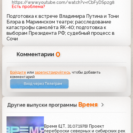
https://www.youtube.com/watch?v=rCbFyDSpzg8
Есть проблема?
Подготовка к встрече Владимира Путина и Тони
Блэра в Мариинском театре; расследование
катастрофы самолёта ЯК-40; подготовка к
выборам Президента РФ; судебный процесс в
Сочи
0
Комментарии
Войдите
или
зарегистрируйтесь
, чтобы добавить
комментарий
Вход через Телеграм
Время
Другие выпуски программы
Время (ЦТ, 31.07.1978) Проект
переброски северных и сибирских рек