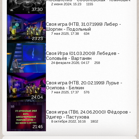
2 июня 2024, 15:23
1155
37:30
Своя игра (НТВ, 31.07.1999) Либер -
Шоргин - Подольный
7 мая 2025, 17:38
634
23:23
Своя Игра (01.03.2009) Лебедев -
Соловьёв - Вартанян
24 февраля 2026, 04:17
258
Своя игра (НТВ, 20.02.1999) Лурье -
Осипова - Белкин
7 мая 2025, 17:37
576
24:04
Своя игра (ТВ6, 24.06.2000) Фёдоров -
Эдигер - Пастухова
8 октября 2022, 16:16
1802
21:45