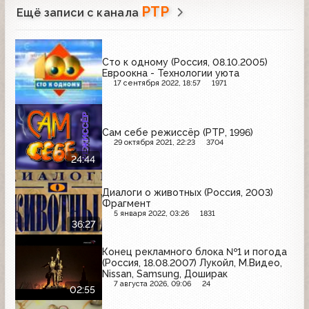
РТР
Ещё записи с канала
Сто к одному (Россия, 08.10.2005)
Евроокна - Технологии уюта
17 сентября 2022, 18:57
1971
Сам себе режиссёр (РТР, 1996)
29 октября 2021, 22:23
3704
24:44
Диалоги о животных (Россия, 2003)
Фрагмент
5 января 2022, 03:26
1831
36:27
Конец рекламного блока №1 и погода
(Россия, 18.08.2007) Лукойл, М.Видео,
Nissan, Samsung, Доширак
7 августа 2026, 09:06
24
02:55