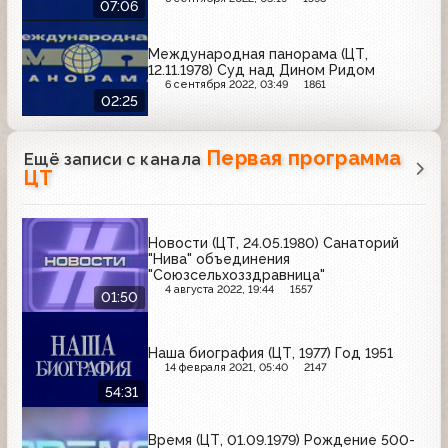
07:06
Международная панорама (ЦТ,
12.11.1978) Суд над Дином Ридом
6 сентября 2022, 03:49
1861
02:25
Первая программа
Ещё записи с канала
ЦТ
Новости (ЦТ, 24.05.1980) Санаторий
"Нива" объединения
"Союзсельхозздравница"
4 августа 2022, 19:44
1557
01:50
Наша биография (ЦТ, 1977) Год 1951
14 февраля 2021, 05:40
2147
54:31
Время (ЦТ, 01.09.1979) Рождение 500-