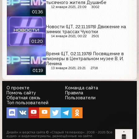
тысячного жителя Душанбе
12 января 2021, 23:09
3002
01:36
Новости (ЦТ, 22.11.1978) Движение на
зимних трассах Чукотки
14 января 2021, 00:22
2501
01:20
Время (ЦТ, 02.11.1978) Посвящение в
пионеры в Центральном музее В. И.
Ленина
13 января 2021, 23:21
2718
01:19
О проекте
Команда сайта
Помочь сайту
Правила
Обратная связь
Пользователи
Топ пользователей
Дизайн и верстка сайта © «Старый телевизор»; 2008 - 2026 Все
аудио- и видеоматериалы, размещённые на сайте,