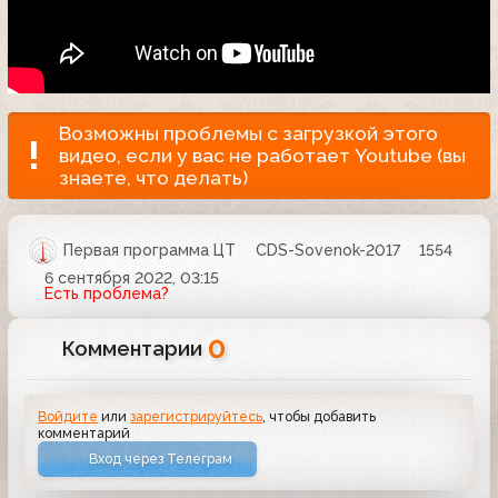
Возможны проблемы с загрузкой этого
видео, если у вас не работает Youtube (вы
знаете, что делать)
Первая программа ЦТ
CDS-Sovenok-2017
1554
6 сентября 2022, 03:15
Есть проблема?
0
Комментарии
Войдите
или
зарегистрируйтесь
, чтобы добавить
комментарий
Вход через Телеграм