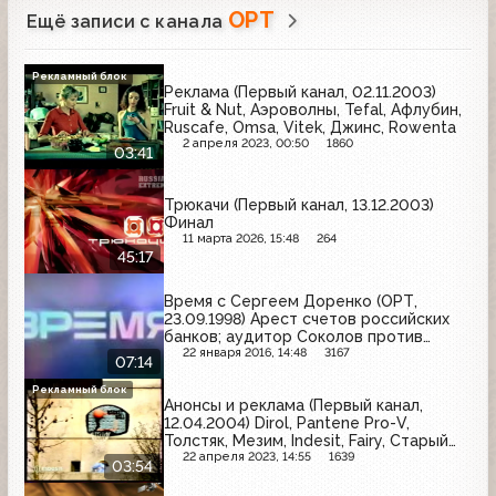
ОРТ
Ещё записи с канала
Рекламный блок
Реклама (Первый канал, 02.11.2003)
Fruit & Nut, Аэроволны, Tefal, Афлубин,
Ruscafe, Omsa, Vitek, Джинс, Rowenta
2 апреля 2023, 00:50
1860
03:41
Трюкачи (Первый канал, 13.12.2003)
Финал
11 марта 2026, 15:48
264
45:17
Время с Сергеем Доренко (ОРТ,
23.09.1998) Арест счетов российских
банков; аудитор Соколов против
Минфина и Чубайса
22 января 2016, 14:48
3167
07:14
Рекламный блок
Анонсы и реклама (Первый канал,
12.04.2004) Dirol, Pantene Pro-V,
Толстяк, Мезим, Indesit, Fairy, Старый
мельник
22 апреля 2023, 14:55
1639
03:54