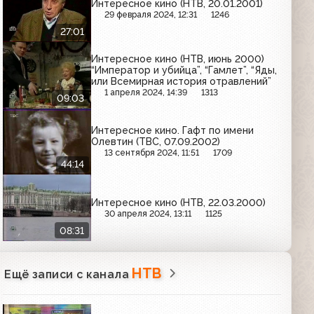
Интересное кино (НТВ, 20.01.2001)
29 февраля 2024, 12:31
1246
27:01
Интересное кино (НТВ, июнь 2000)
“Император и убийца”, “Гамлет”, “Яды,
или Всемирная история отравлений”
1 апреля 2024, 14:39
1313
09:03
Интересное кино. Гафт по имени
Олевтин (ТВС, 07.09.2002)
13 сентября 2024, 11:51
1709
44:14
Интересное кино (НТВ, 22.03.2000)
30 апреля 2024, 13:11
1125
08:31
НТВ
Ещё записи с канала