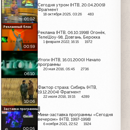
Сегодня утром (НТВ, 20.04.2009)
Фрагмент
18 октября 2025, 03:26
483
01:02
Рекламный блок
Реклама (НТВ, 06.10.1998) Огонёк,
ТелеШоу-98, Довгань, Берокка
1 февраля 2022, 16:15
1972
00:59
Итоги (НТВ, 16.01.2000) Начало
программы
20 мая 2016, 05:45
2736
06:10
Фактор страха: Сибирь (НТВ,
19.12.2004) Фрагмент
22 июля 2016, 19:15
4289
10:06
Заставка программы
Мини-заставка программы «Сегодня
вечером» (НТВ, 1997-1998)
6 ноября 2021, 22:52
1924
00:05