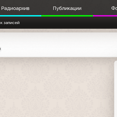
Радиоархив
Публикации
Ф
к записей
)