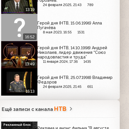
Горбачев.
24 февраля 2025, 21:43
789
13:19
Герой дня (НТВ, 15.06.1996) Алла
Пугачёва
8 мая 2023, 16:55
1531
16:52
Герой дня (НТВ, 14.10.1998) Андрей
Николаев, лидер движения “Союз
народовластия и труда”
11 января 2024, 17:36
1435
13:49
Герой дня (НТВ, 25.07.1998) Владимир
Федоров
24 февраля 2025, 21:45
651
15:13
НТВ
Ещё записи с канала
Рекламный блок
Реклама и анонс фильма "В августе