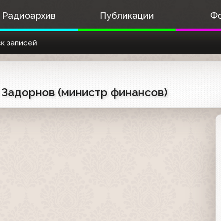
Радиоархив
Публикации
Ф
к записей
л Задорнов (министр финансов)