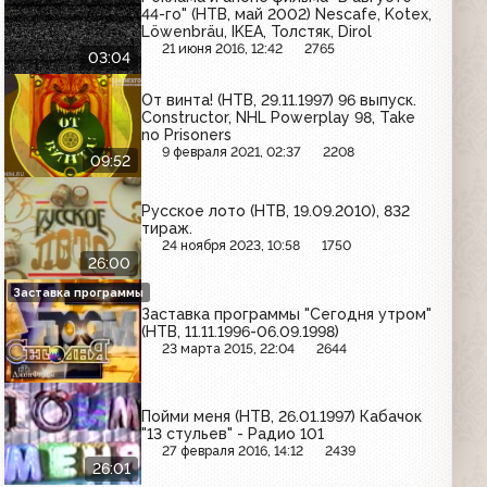
44-го" (НТВ, май 2002) Nescafe, Kotex,
Löwenbräu, IKEA, Толстяк, Dirol
21 июня 2016, 12:42
2765
03:04
От винта! (НТВ, 29.11.1997) 96 выпуск.
Constructor, NHL Powerplay 98, Take
no Prisoners
9 февраля 2021, 02:37
2208
09:52
Русское лото (НТВ, 19.09.2010), 832
тираж.
24 ноября 2023, 10:58
1750
26:00
Заставка программы
Заставка программы "Сегодня утром"
(НТВ, 11.11.1996-06.09.1998)
23 марта 2015, 22:04
2644
Пойми меня (НТВ, 26.01.1997) Кабачок
"13 стульев" - Радио 101
27 февраля 2016, 14:12
2439
26:01