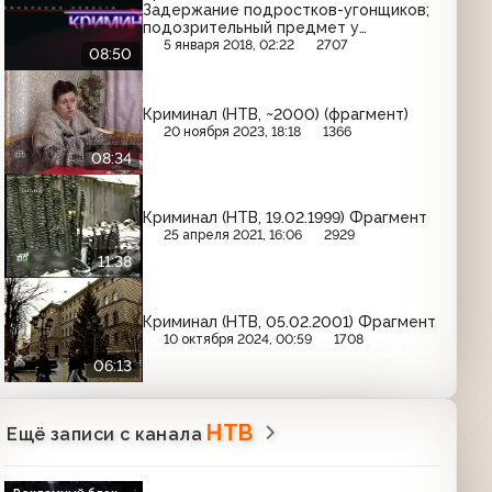
Задержание подростков-угонщиков;
подозрительный предмет у
мусоросж. завода в Бирюлёво;
5 января 2018, 02:22
2707
08:50
вымогательство у дальнобойщиков в
Челябинске (фрагмент)
Криминал (НТВ, ~2000) (фрагмент)
20 ноября 2023, 18:18
1366
08:34
Криминал (НТВ, 19.02.1999) Фрагмент
25 апреля 2021, 16:06
2929
11:38
Криминал (НТВ, 05.02.2001) Фрагмент
10 октября 2024, 00:59
1708
06:13
НТВ
Ещё записи с канала