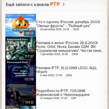
РТР
Ещё записи с канала
Сто к одному (Россия, декабрь 2003)
"Овощи-фрукты" - "Рыбный цех"
22 декабря 2015, 15:41
3109
35:13
Рекламный блок
Реклама и анонс (Россия, 28.11.2003)
Picnic, Orbit, Nivea, Билайн GSM, ФК
"Социальная инициатива", Чистая линия,
Чешский стандарт, Фруктовый сад,
7 декабря 2014, 16:45
3308
07:37
Роллтон, Rexona, Mars, Halls
Рекламный блок
Реклама (РТР, 15.12.1996) LEGO, АЦЦ,
Hitachi
5 мая 2022, 17:05
2292
01:08
Подробности (РТР, 7.09.1998)
Жириновский о Черномырдине
11 января 2024, 17:24
1187
04:11
Заставка