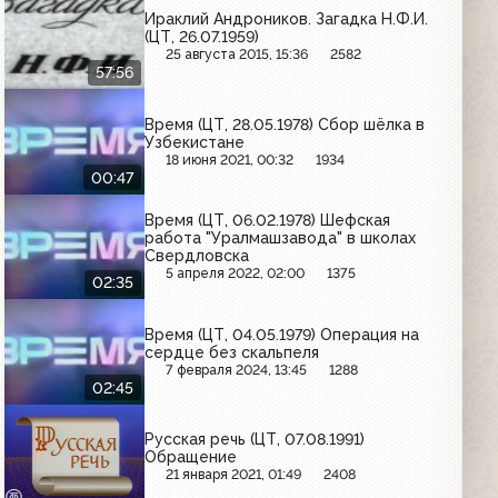
Ираклий Андроников. Загадка Н.Ф.И.
(ЦТ, 26.07.1959)
25 августа 2015, 15:36
2582
57:56
Время (ЦТ, 28.05.1978) Сбор шёлка в
Узбекистане
18 июня 2021, 00:32
1934
00:47
Время (ЦТ, 06.02.1978) Шефская
работа "Уралмашзавода" в школах
Свердловска
5 апреля 2022, 02:00
1375
02:35
Время (ЦТ, 04.05.1979) Операция на
сердце без скальпеля
7 февраля 2024, 13:45
1288
02:45
Русская речь (ЦТ, 07.08.1991)
Обращение
21 января 2021, 01:49
2408