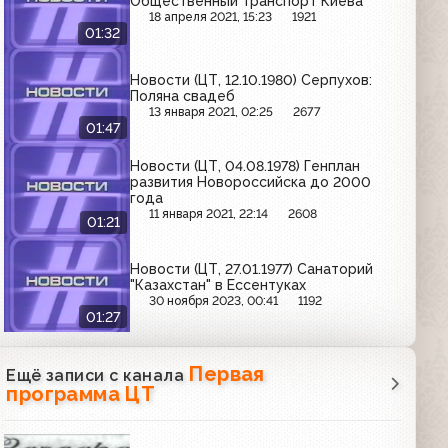
Общественный транспорт Киева
18 апреля 2021, 15:23
1921
01:32
Новости (ЦТ, 12.10.1980) Серпухов:
Поляна свадеб
13 января 2021, 02:25
2677
01:47
Новости (ЦТ, 04.08.1978) Генплан
развития Новороссийска до 2000
года
11 января 2021, 22:14
2608
01:21
Новости (ЦТ, 27.01.1977) Санаторий
"Казахстан" в Ессентуках
30 ноября 2023, 00:41
1192
01:27
Первая
Ещё записи с канала
программа ЦТ