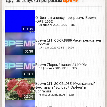
Время
Другие выпуски программы
Отбивка к анонсу программы Время
(ОРТ, 1996)
21 апреля 2026, 21:36
116
00:09
Время (ЦТ, 06.07.1988) Ракета-носитель
"Протон"
17 июля 2021, 02:52
2029
01:38
Время (Первый канал, 24.10.03)
15 февраля 2015, 23:11
3267
06:01
Время (ЦТ, 20.06.1988) Музыкальный
фестиваль "Золотой Орфей" в
Болгарии
6 января 2021, 21:06
3288
02:04