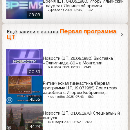
Время (ЦТ, 04.05.1980) Игорь Ильинский
- лауреат Ленинской премии
7 февраля 2024, 13:46
1252
03:03
Первая программа
Ещё записи с канала
ЦТ
Новости (ЦТ, 26.05.1980) Выставка
«Олимпиада-80» в Монголии
6 января 2021, 02:03
2149
00:59
Ритмическая гимнастика (Первая
программа ЦТ, 19.07.1985) Советская
аэробика с Игорем Бобриным,
балетом А. Пугачевой
4 сентября 2025, 07:43
562
45:55
Новости (ЦТ, 01.05.1978) Специальный
выпуск
15 января 2021, 03:52
2657
44:24