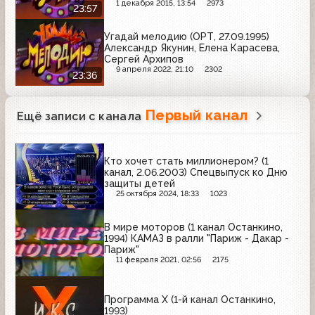
1 декабря 2015, 13:54
2973
23:57
Угадай мелодию (ОРТ, 27.09.1995)
Александр Якунин, Елена Карасева,
Сергей Архипов
9 апреля 2022, 21:10
2302
23:36
Первый канал
Ещё записи с канала
Кто хочет стать миллионером? (1
канал, 2.06.2003) Спецвыпуск ко Дню
защиты детей
25 октября 2024, 18:33
1023
В мире моторов (1 канал Останкино,
1994) КАМАЗ в ралли "Париж - Дакар -
Париж"
11 февраля 2021, 02:56
2175
Программа Х (1-й канал Останкино,
1993)