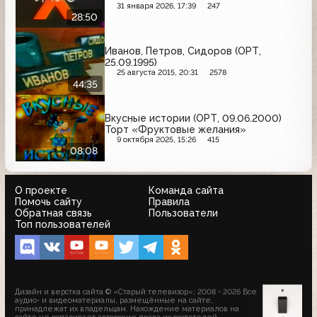
31 января 2026, 17:39
247
28:50
Иванов, Петров, Сидоров (ОРТ,
25.09.1995)
25 августа 2015, 20:31
2578
44:35
Вкусные истории (ОРТ, 09.06.2000)
Торт «Фруктовые желания»
9 октября 2025, 15:26
415
08:08
О проекте
Команда сайта
Помочь сайту
Правила
Обратная связь
Пользователи
Топ пользователей
Дизайн и верстка сайта © «Старый телевизор»; 2008 - 2026 Все
аудио- и видеоматериалы, размещённые на сайте,
принадлежат их владельцам. Нахождение материалов на
сайте не оспаривает авторские права их создателей.