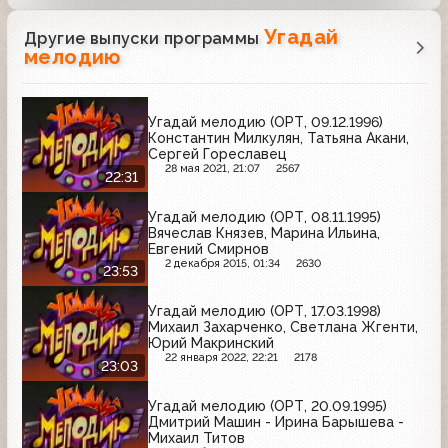
Угадай
Другие выпуски программы
мелодию
Угадай мелодию (ОРТ, 09.12.1996)
Константин Милкулян, Татьяна Акани,
Сергей Гореславец
28 мая 2021, 21:07
2567
22:31
Угадай мелодию (ОРТ, 08.11.1995)
Вячеслав Князев, Марина Ильина,
Евгений Смирнов
2 декабря 2015, 01:34
2630
23:53
Угадай мелодию (ОРТ, 17.03.1998)
Михаил Захарченко, Светлана Жгенти,
Юрий Макринский
22 января 2022, 22:21
2178
23:03
Угадай мелодию (ОРТ, 20.09.1995)
Дмитрий Машин - Ирина Барышева -
Михаил Титов