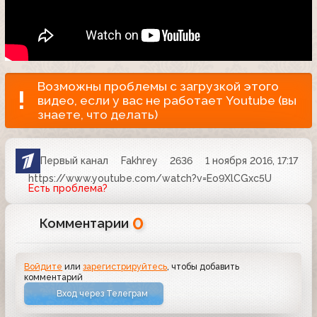
Возможны проблемы с загрузкой этого
видео, если у вас не работает Youtube (вы
знаете, что делать)
Первый канал
Fakhrey
2636
1 ноября 2016, 17:17
https://www.youtube.com/watch?v=Eo9XlCGxc5U
Есть проблема?
0
Комментарии
Войдите
или
зарегистрируйтесь
, чтобы добавить
комментарий
Вход через Телеграм