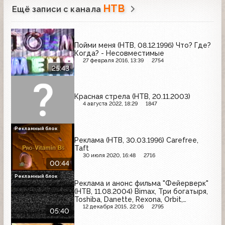
НТВ
Ещё записи с канала
Пойми меня (НТВ, 08.12.1996) Что? Где?
Когда? - Несовместимые
27 февраля 2016, 13:39
2754
25:43
Красная стрела (НТВ, 20.11.2003)
4 августа 2022, 18:29
1847
Рекламный блок
Реклама (НТВ, 30.03.1996) Carefree,
Taft
30 июля 2020, 16:48
2716
00:44
Рекламный блок
Реклама и анонс фильма "Фейерверк"
(НТВ, 11.08.2004) Bimax, Три богатыря,
Toshiba, Danette, Rexona, Orbit,
Причуда, Domestos, Go On!, LG
12 декабря 2015, 22:06
2795
05:40