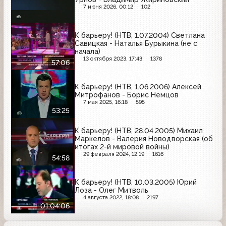
7 июня 2026, 00:12
102
К барьеру! (НТВ, 1.07.2004) Светлана
Савицкая - Наталья Бурыкина (не с
начала)
13 октября 2023, 17:43
1378
57:06
К барьеру! (НТВ, 1.06.2006) Алексей
Митрофанов - Борис Немцов
7 мая 2025, 16:18
595
53:25
К барьеру! (НТВ, 28.04.2005) Михаил
Маркелов - Валерия Новодворская (об
итогах 2-й мировой войны)
29 февраля 2024, 12:19
1616
54:58
К барьеру! (НТВ, 10.03.2005) Юрий
Лоза - Олег Митволь
4 августа 2022, 18:08
2197
01:04:06