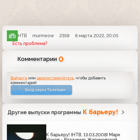
НТВ
murmeow
2358
8 марта 2022, 20:05
Есть проблема?
0
Комментарии
Войдите
или
зарегистрируйтесь
, чтобы добавить
комментарий
Вход через Телеграм
К барьеру!
Другие выпуски программы
К барьеру! (НТВ, 13.03.2008) Марк
Урнов - Владимир Жириновский