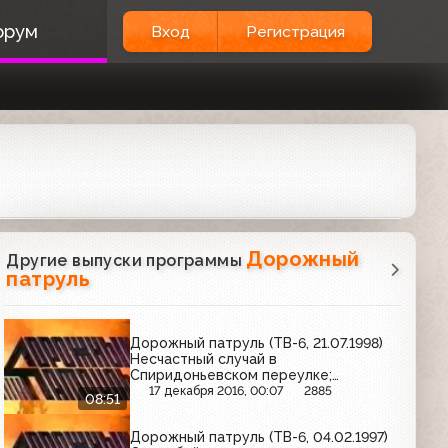
орум
Вход
Регистрация
Дорожный
Другие выпуски программы
патруль
Дорожный патруль (ТВ-6, 21.07.1998)
Несчастный случай в
Спиридоньевском переулке;
задержание подозреваемых в краже;
17 декабря 2016, 00:07
2885
08:51
ДТП на площади Победы
Дорожный патруль (ТВ-6, 04.02.1997)