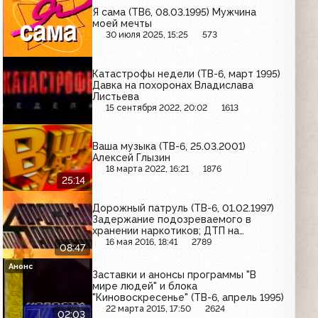
Я сама (ТВ6, 08.03.1995) Мужчина
моей мечты
30 июля 2025, 15:25
573
Катастрофы недели (ТВ-6, март 1995)
Давка на похоронах Владислава
Листьева
15 сентября 2022, 20:02
1613
Ваша музыка (ТВ-6, 25.03.2001)
Алексей Глызин
18 марта 2022, 16:21
1876
25:14
Дорожный патруль (ТВ-6, 01.02.1997)
Задержание подозреваемого в
хранении наркотиков; ДТП на
Можайском шоссе; убийство в
16 мая 2016, 18:41
2789
08:47
проезде Якушкина
Анонс
Заставки и анонсы программы "В
мире людей" и блока
"Киновоскресенье" (ТВ-6, апрель 1995)
22 марта 2015, 17:50
2624
02:03