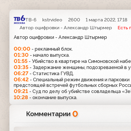
ТВ-6
kstrvideo
2600
1 марта 2022, 17:18
Автор оцифровки - Александр Штырмер
Есть 
Автор оцифровки - Александр Штырмер
00:00
- рекламный блок.
01:30
- начало выпуска.
01:55
- Убийство в квартире на Симоновской наб
03:35
- Задержание женщины, подозреваемой в у
06:27
- Статистика ГУВД.
06:42
- Специальный режим движения и парковки 
предстоящей встречей футбольных сборных Росси
09:21
- Суд по делу об убийстве совладельца «З
10:28
- окончание выпуска.
0
Комментарии