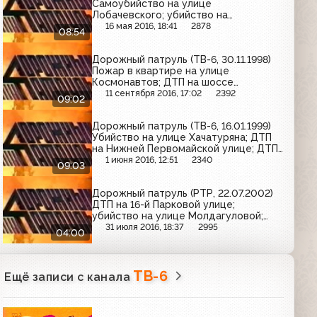
Самоубийство на улице
Лобачевского; убийство на
Сходненской улице; ДТП на
16 мая 2016, 18:41
2878
08:54
Кавказском бульваре
Дорожный патруль (ТВ-6, 30.11.1998)
Пожар в квартире на улице
Космонавтов; ДТП на шоссе
Энтузиастов; труп женщины на
11 сентября 2016, 17:02
2392
09:02
Михалковской улице
Дорожный патруль (ТВ-6, 16.01.1999)
Убийство на улице Хачатуряна; ДТП
на Нижней Первомайской улице; ДТП
на Кутузовском проспекте
1 июня 2016, 12:51
2340
09:03
Дорожный патруль (РТР, 22.07.2002)
ДТП на 16-й Парковой улице;
убийство на улице Молдагуловой;
ДТП на Варшавском шоссе
31 июля 2016, 18:37
2995
04:00
ТВ-6
Ещё записи с канала