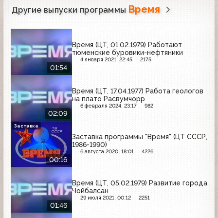
Время
Другие выпуски программы
Время (ЦТ, 01.02.1979) Работают
тюменские буровики-нефтяники
4 января 2021, 22:45
2175
01:54
Время (ЦТ, 17.04.1977) Работа геологов
на плато Расвумчорр
6 февраля 2024, 23:17
982
02:09
Заставка
Заставка программы "Время" (ЦТ СССР,
1986-1990)
6 августа 2020, 18:01
4226
00:16
Время (ЦТ, 05.02.1979) Развитие города
Чойбалсан
29 июля 2021, 00:12
2251
01:46