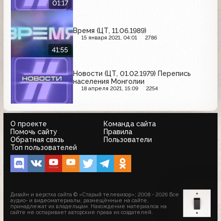
01:17
Время (ЦТ, 11.06.1989)
15 января 2021, 04:01
2786
41:55
Новости (ЦТ, 01.02.1979) Перепись
населения Монголии
18 апреля 2021, 15:09
2254
О проекте
Команда сайта
Помочь сайту
Правила
Обратная связь
Пользователи
Топ пользователей
Дизайн и верстка сайта © «Старый телевизор»; 2008 - 2026 Все
аудио- и видеоматериалы, размещённые на сайте,
принадлежат их владельцам. Нахождение материалов на
сайте не оспаривает авторские права их создателей.