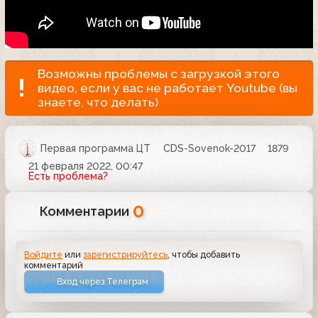
Возможны проблемы с загрузкой этого
видео, если у вас не работает Youtube (вы
знаете, что делать)
Первая программа ЦТ
CDS-Sovenok-2017
1879
21 февраля 2022, 00:47
Есть проблема?
0
Комментарии
Войдите
или
зарегистрируйтесь
, чтобы добавить
комментарий
Вход через Телеграм