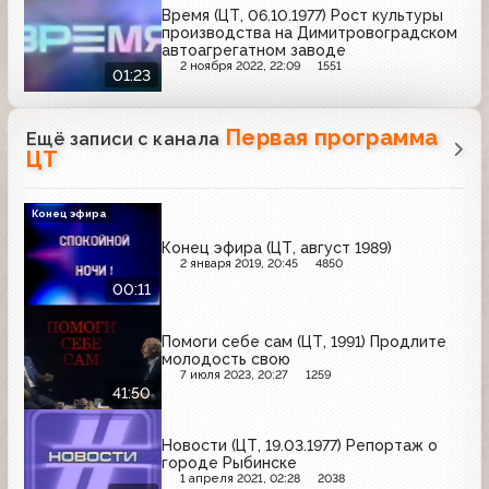
Время (ЦТ, 06.10.1977) Рост культуры
производства на Димитровоградском
автоагрегатном заводе
2 ноября 2022, 22:09
1551
01:23
Первая программа
Ещё записи с канала
ЦТ
Конец эфира
Конец эфира (ЦТ, август 1989)
2 января 2019, 20:45
4850
00:11
Помоги себе сам (ЦТ, 1991) Продлите
молодость свою
7 июля 2023, 20:27
1259
41:50
Новости (ЦТ, 19.03.1977) Репортаж о
городе Рыбинске
1 апреля 2021, 02:28
2038