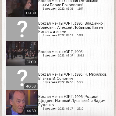
Вокзал мечты (1 канал Останкино,
~1995) Борис Покровский
3 февраля 2022, 03:38
1857
09:39
Вокзал мечты (ОРТ, 1995) Владимир
Войнович, Алексей Любимов, Павел
Коган с детьми
3 февраля 2022, 03:19
1824
Вокзал мечты (ОРТ, 1995)
3 февраля 2022, 03:37
2082
37:09
Вокзал мечты (ОРТ, 1995) Н. Михалков,
В. Зива, В. Соломин
3 февраля 2022, 04:16
1679
40:53
Вокзал мечты (ОРТ, 1996) Родион
Щедрин, Николай Луганский и Вадим
Руденко
3 февраля 2022, 03:17
2210
44:39