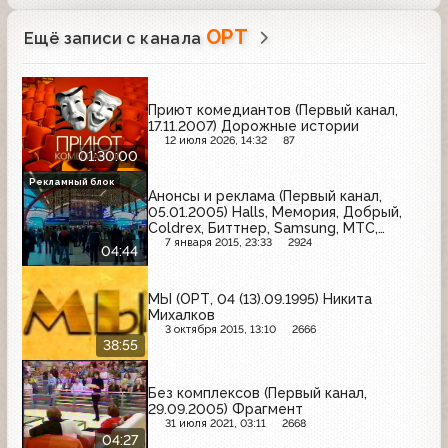
ОРТ
Ещё записи с канала
Приют комедиантов (Первый канал,
17.11.2007) Дорожные истории
12 июля 2026, 14:32
87
01:30:00
Рекламный блок
Анонсы и реклама (Первый канал,
05.01.2005) Halls, Мемория, Добрый,
Coldrex, Биттнер, Samsung, МТС,
Rolsen, Називин, Гентос
7 января 2015, 23:33
2924
04:44
МЫ (ОРТ, 04 (13).09.1995) Никита
Михалков
3 октября 2015, 13:10
2666
38:55
Без комплексов (Первый канал,
29.09.2005) Фрагмент
31 июля 2021, 03:11
2668
04:27