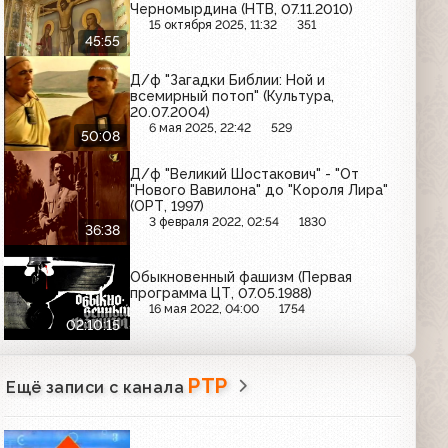
Черномырдина (НТВ, 07.11.2010)
15 октября 2025, 11:32
351
45:55
Д/ф "Загадки Библии: Ной и
всемирный потоп" (Культура,
20.07.2004)
6 мая 2025, 22:42
529
50:08
Д/ф "Великий Шостакович" - "От
"Нового Вавилона" до "Короля Лира"
(ОРТ, 1997)
3 февраля 2022, 02:54
1830
36:38
Обыкновенный фашизм (Первая
программа ЦТ, 07.05.1988)
16 мая 2022, 04:00
1754
02:10:15
РТР
Ещё записи с канала