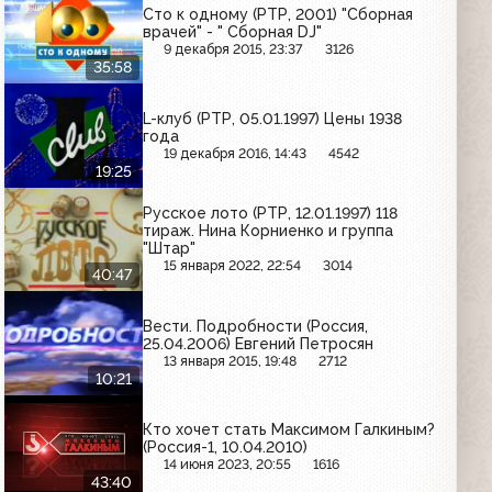
Сто к одному (РТР, 2001) "Сборная
врачей" - " Сборная DJ"
9 декабря 2015, 23:37
3126
35:58
L-клуб (РТР, 05.01.1997) Цены 1938
года
19 декабря 2016, 14:43
4542
19:25
Русское лото (РТР, 12.01.1997) 118
тираж. Нина Корниенко и группа
"Штар"
15 января 2022, 22:54
3014
40:47
Вести. Подробности (Россия,
25.04.2006) Евгений Петросян
13 января 2015, 19:48
2712
10:21
Кто хочет стать Максимом Галкиным?
(Россия-1, 10.04.2010)
14 июня 2023, 20:55
1616
43:40