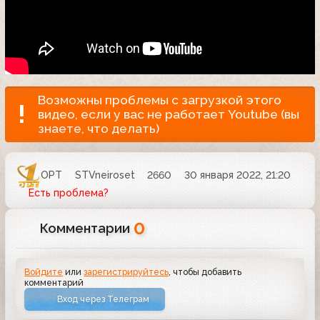
Возможны проблемы с загрузкой этого
видео, если у вас не работает Youtube (вы
знаете, что делать)
ОРТ
STVneiroset
2660
30 января 2022, 21:20
Есть проблема?
0
Комментарии
Войдите
или
зарегистрируйтесь
, чтобы добавить
комментарий
Вход через Телеграм