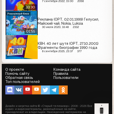
7 сентября 2022, 15:00
2058
33:30
Рекламный блок
Реклама (ОРТ, 02.01.1999) Гелусил,
Майский чай, Nokia, Luksia
30 июля 2020, 16:48
2332
01:55
КВН. 40 лет шутя (ОРТ, 27.10.2001)
Фрагменты биографии 1990 года
8 сентября 2025, 23:37
377
О проекте
Команда сайта
Помочь сайту
Правила
Обратная связь
Пользователи
Топ пользователей
Дизайн и верстка сайта © «Старый телевизор»; 2008 - 2026 Все
аудио- и видеоматериалы, размещённые на сайте,
принадлежат их владельцам. Нахождение материалов на