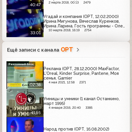
Гость программы - Михаил Боярский
2 марта 2018, 00:13
2479
40:47
Угадай и компания (ОРТ, 12.02.2000)
Ирина Мигунова, Вячеслав Куренков,
Ирина Ларина. Гость программы - Олег
Газманов
10 марта 2018, 16:19
2754
33:01
ОРТ
Ещё записи с канала
Рекламный блок
Реклама (ОРТ, 28.12.2000) MaxFactor,
L'Oreal, Kinder Surprise, Pantene, Моя
семья, Garnier
4 мая 2021, 12:58
2371
02:38
Умницы и умники (1 канал Останкино,
март 1995)
4 января 2016, 20:40
3385
41:55
Народ против (ОРТ, 16.08.2002)