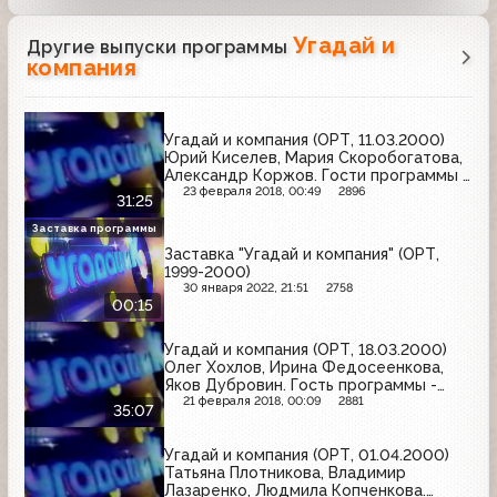
Угадай и
Другие выпуски программы
компания
Угадай и компания (ОРТ, 11.03.2000)
Юрий Киселев, Мария Скоробогатова,
Александр Коржов. Гости программы -
группа "Лицей"
23 февраля 2018, 00:49
2896
31:25
Заставка программы
Заставка "Угадай и компания" (ОРТ,
1999-2000)
30 января 2022, 21:51
2758
00:15
Угадай и компания (ОРТ, 18.03.2000)
Олег Хохлов, Ирина Федосеенкова,
Яков Дубровин. Гость программы -
Надежда Бабкина
21 февраля 2018, 00:09
2881
35:07
Угадай и компания (ОРТ, 01.04.2000)
Татьяна Плотникова, Владимир
Лазаренко, Людмила Копченкова.