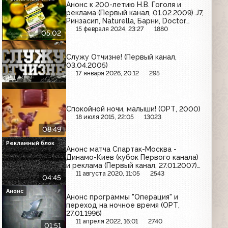
Анонс к 200-летию Н.В. Гоголя и
реклама (Первый канал, 01.02.2009) J7,
Ринзасип, Naturella, Барни, Doctor
Diesel, Avon, Человек-Паук: Герои и
15 февраля 2024, 23:27
1880
05:02
злодеи, Добрый, Blend-a-med, Eclipse,
социальная реклама "Береги себя"
Служу Отчизне! (Первый канал,
03.04.2005)
17 января 2026, 20:12
295
Спокойной ночи, малыши! (ОРТ, 2000)
18 июля 2015, 22:05
13023
08:49
Рекламный блок
Анонс матча Спартак-Москва -
Динамо-Киев (кубок Первого канала)
и реклама (Первый канал, 27.01.2007)
Bounty, Ehrmann Экстра, Milka, Мезим,
11 августа 2020, 11:05
2543
04:45
Tchibo, Mr. Ricco, Гранд
Анонс
Анонс программы "Операция" и
переход на ночное время (ОРТ,
27.01.1996)
11 апреля 2022, 16:01
2740
01:51