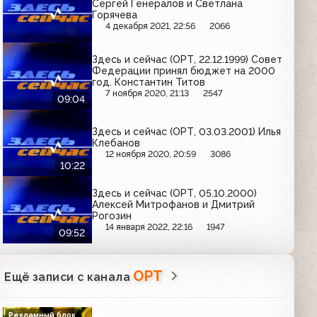
Сергей Генералов и Светлана
Горячева
4 декабря 2021, 22:56
2066
Здесь и сейчас (ОРТ, 22.12.1999) Совет
Федерации принял бюджет на 2000
год. Константин Титов
7 ноября 2020, 21:13
2547
09:04
Здесь и сейчас (ОРТ, 03.03.2001) Илья
Клебанов
12 ноября 2020, 20:59
3086
10:22
Здесь и сейчас (ОРТ, 05.10.2000)
Алексей Митрофанов и Дмитрий
Рогозин
14 января 2022, 22:16
1947
09:52
ОРТ
Ещё записи с канала
Рекламный блок