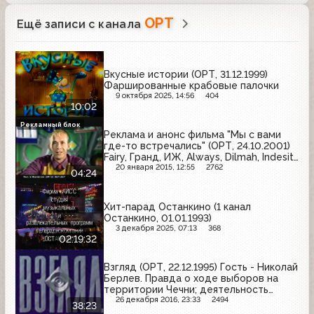
ОРТ
Ещё записи с канала
Вкусные истории (ОРТ, 31.12.1999)
Фаршированные крабовые палочки
9 октября 2025, 14:56
404
10:02
Рекламный блок
Реклама и анонс фильма "Мы с вами
где-то встречались" (ОРТ, 24.10.2001)
Fairy, Гранд, ИЖ, Always, Dilmah, Indesit,
Tide, Kinder Delice, Head&Shoulders
20 января 2015, 12:55
2762
04:24
Хит-парад Останкино (1 канал
Останкино, 01.01.1993)
3 декабря 2025, 07:13
368
02:19:32
Взгляд (ОРТ, 22.12.1995) Гость - Николай
Берлев. Правда о ходе выборов на
территории Чечни; деятельность
"Альфы" в Афганистане и Чечне
26 декабря 2016, 23:33
2494
38:23