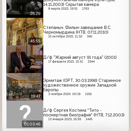
14.11.2003) Скрытая камера
8 марта 2022, 19:51
1763
26:29
Степаныч. Фильм-завещание В.С.
Черномырдина (НТВ, 07.11.2010)
15 октября 2025, 11:32
346
45:55
Д/ф "Жаркий август 91 года" (2001)
17 февраля 2021, 21:51
2344
Эрмитаж (ОРТ, 30.03.1996) Старинное
художественное оружие Западной
Европы
3 ноября 2024, 00:18
1156
19:47
Д/ф Сергея Костина “Тито -
посмертная биография“ (НТВ, 7.12.2003)
13 января 2023, 16:59
1445
01:03:46