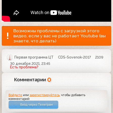
Возможны проблемы с загрузкой этого
видео, если у вас не работает Youtube (вы
знаете, что делать)
Первая программа ЦТ
CDS-Sovenok-2017
2109
30 декабря 2021, 23:45
Есть проблема?
0
Комментарии
Войдите
или
зарегистрируйтесь
, чтобы добавить
комментарий
Вход через Телеграм