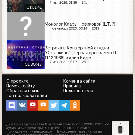
7 мая 2026, 01:39
241
01:51:41
Монолог Клары Новиковой (ЦТ, ?)
4 сентября 2020, 00:14
2013
Встреча в Концертной студии
"Останкино" (Первая программа ЦТ,
11.12.1988) Эдвин Киде
7 мая 2021, 03:07
2821
01:30:43
О проекте
Команда сайта
Помочь сайту
Правила
Обратная связь
Пользователи
Топ пользователей
Дизайн и верстка сайта © «Старый телевизор»; 2008 - 2026 Все
аудио- и видеоматериалы, размещённые на сайте,
принадлежат их владельцам. Нахождение материалов на
сайте не оспаривает авторские права их создателей.