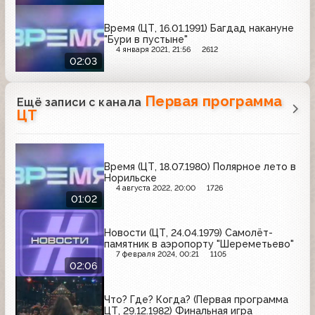
Время (ЦТ, 16.01.1991) Багдад накануне
"Бури в пустыне"
4 января 2021, 21:56
2612
02:03
Первая программа
Ещё записи с канала
ЦТ
Время (ЦТ, 18.07.1980) Полярное лето в
Норильске
4 августа 2022, 20:00
1726
01:02
Новости (ЦТ, 24.04.1979) Самолёт-
памятник в аэропорту "Шереметьево"
7 февраля 2024, 00:21
1105
02:06
Что? Где? Когда? (Первая программа
ЦТ, 29.12.1982) Финальная игра