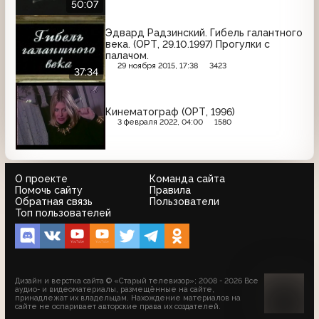
50:07
Эдвард Радзинский. Гибель галантного
века. (ОРТ, 29.10.1997) Прогулки с
палачом.
29 ноября 2015, 17:38
3423
37:34
Кинематограф (ОРТ, 1996)
3 февраля 2022, 04:00
1580
О проекте
Команда сайта
Помочь сайту
Правила
Обратная связь
Пользователи
Топ пользователей
Дизайн и верстка сайта © «Старый телевизор»; 2008 - 2026 Все
аудио- и видеоматериалы, размещённые на сайте,
принадлежат их владельцам. Нахождение материалов на
сайте не оспаривает авторские права их создателей.