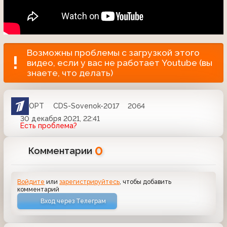
Возможны проблемы с загрузкой этого
видео, если у вас не работает Youtube (вы
знаете, что делать)
ОРТ
CDS-Sovenok-2017
2064
30 декабря 2021, 22:41
Есть проблема?
0
Комментарии
Войдите
или
зарегистрируйтесь
, чтобы добавить
комментарий
Вход через Телеграм