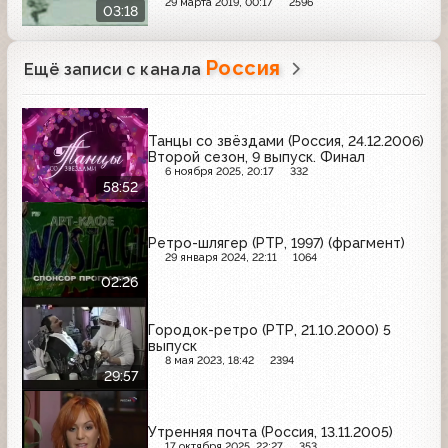
29 марта 2019, 00:17
2596
03:18
Россия
Ещё записи с канала
Танцы со звёздами (Россия, 24.12.2006)
Второй сезон, 9 выпуск. Финал
6 ноября 2025, 20:17
332
58:52
Ретро-шлягер (РТР, 1997) (фрагмент)
29 января 2024, 22:11
1064
02:26
Городок-ретро (РТР, 21.10.2000) 5
выпуск
8 мая 2023, 18:42
2394
29:57
Утренняя почта (Россия, 13.11.2005)
17 октября 2025, 22:27
353