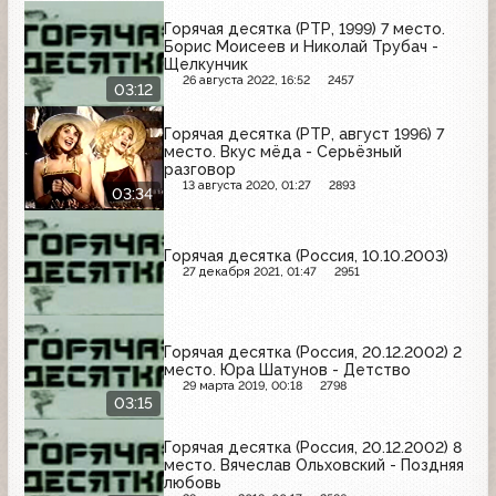
Горячая десятка (РТР, 1999) 7 место.
Борис Моисеев и Николай Трубач -
Щелкунчик
26 августа 2022, 16:52
2457
03:12
Горячая десятка (РТР, август 1996) 7
место. Вкус мёда - Серьёзный
разговор
13 августа 2020, 01:27
2893
03:34
Горячая десятка (Россия, 10.10.2003)
27 декабря 2021, 01:47
2951
Горячая десятка (Россия, 20.12.2002) 2
место. Юра Шатунов - Детство
29 марта 2019, 00:18
2798
03:15
Горячая десятка (Россия, 20.12.2002) 8
место. Вячеслав Ольховский - Поздняя
любовь