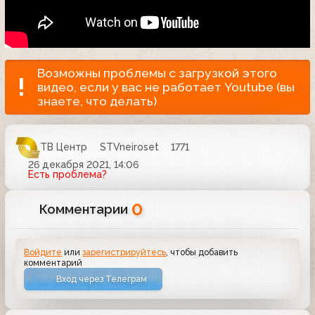
Возможны проблемы с загрузкой этого
видео, если у вас не работает Youtube (вы
знаете, что делать)
ТВ Центр
STVneiroset
1771
26 декабря 2021, 14:06
Есть проблема?
0
Комментарии
Войдите
или
зарегистрируйтесь
, чтобы добавить
комментарий
Вход через Телеграм