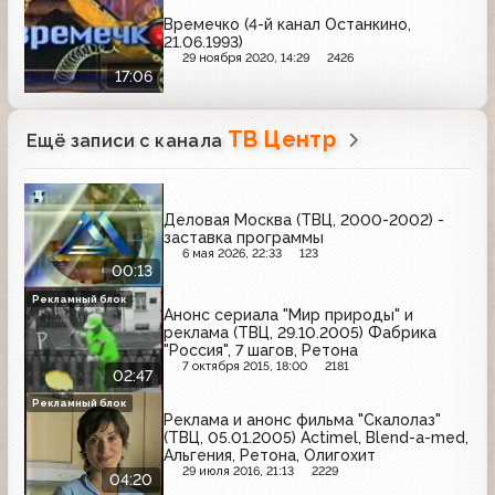
Времечко (4-й канал Останкино,
21.06.1993)
29 ноября 2020, 14:29
2426
17:06
ТВ Центр
Ещё записи с канала
Деловая Москва (ТВЦ, 2000-2002) -
заставка программы
6 мая 2026, 22:33
123
00:13
Рекламный блок
Анонс сериала "Мир природы" и
реклама (ТВЦ, 29.10.2005) Фабрика
"Россия", 7 шагов, Ретона
7 октября 2015, 18:00
2181
02:47
Рекламный блок
Реклама и анонс фильма "Скалолаз"
(ТВЦ, 05.01.2005) Actimel, Blend-a-med,
Альгения, Ретона, Олигохит
29 июля 2016, 21:13
2229
04:20