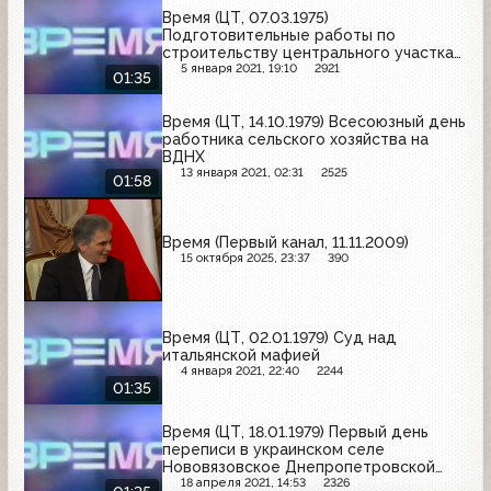
Время (ЦТ, 07.03.1975)
Подготовительные работы по
строительству центрального участка
БАМа
5 января 2021, 19:10
2921
01:35
Время (ЦТ, 14.10.1979) Всесоюзный день
работника сельского хозяйства на
ВДНХ
13 января 2021, 02:31
2525
01:58
Время (Первый канал, 11.11.2009)
15 октября 2025, 23:37
390
Время (ЦТ, 02.01.1979) Суд над
итальянской мафией
4 января 2021, 22:40
2244
01:35
Время (ЦТ, 18.01.1979) Первый день
переписи в украинском селе
Нововязовское Днепропетровской
области
18 апреля 2021, 14:53
2326