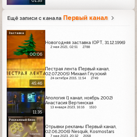
01:35
Первый канал
Ещё записи с канала
Заставка
Новогодняя заставка (ОРТ, 31.12.1996)
2 мая 2021, 02:51
2788
00:06
Пестрая лента (Первый канал,
02.07.2005) Михаил Глузский
24 октября 2015, 11:54
2749
45:46
Апология (1 канал, ноябрь 2002)
Анастасия Вертинская
13 января 2023, 16:16
1510
11:35
Рекламный блок
Отрывки рекламы (Первый канал,
02.06.2006) Nesquik, Kosmostars
7 мая 2023, 20:32
2058