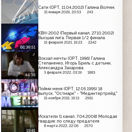
Сати (ОРТ, 11.04.2002) Галина Волчек
31 января 2026, 20:53
243
КВН-2002 (Первый канал, 27.10.2002)
Высшая лига. Первая 1/2 финала
15 февраля 2021, 19:23
2242
01:39:51
Вокзал мечты (ОРТ, 1996) Галина
Степаненко, Игорь Бриль с детьми,
Александра Захарова
3 февраля 2022, 03:19
1883
44:38
Пойми меня (ОРТ, 12.05.1995) 18
выпуск. "Остмарк" - "Мединтертрейд"
15 ноября 2015, 19:13
2561
19:25
Искатели (1 канал, 7.04.2008) Молодая
гвардия: по следу предателя
8 марта 2022, 22:06
2570
19:41