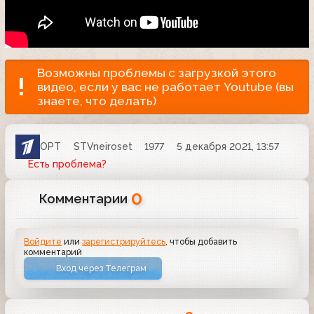
Возможны проблемы с загрузкой этого
видео, если у вас не работает Youtube (вы
знаете, что делать)
ОРТ
STVneiroset
1977
5 декабря 2021, 13:57
Есть проблема?
0
Комментарии
Войдите
или
зарегистрируйтесь
, чтобы добавить
комментарий
Вход через Телеграм