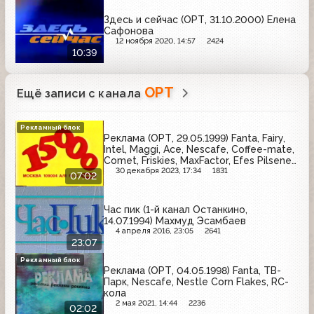
Здесь и сейчас (ОРТ, 31.10.2000) Елена
Сафонова
12 ноября 2020, 14:57
2424
10:39
ОРТ
Ещё записи с канала
Рекламный блок
Реклама (ОРТ, 29.05.1999) Fanta, Fairy,
Intel, Maggi, Ace, Nescafe, Coffee-mate,
Comet, Friskies, MaxFactor, Efes Pilsener,
Blend-a-med, Миф, Tampax, Беседа,
30 декабря 2023, 17:34
1831
07:02
Dirol
Час пик (1-й канал Останкино,
14.07.1994) Махмуд Эсамбаев
4 апреля 2016, 23:05
2641
23:07
Рекламный блок
Реклама (ОРТ, 04.05.1998) Fanta, ТВ-
Парк, Nescafe, Nestle Corn Flakes, RC-
кола
2 мая 2021, 14:44
2236
02:02