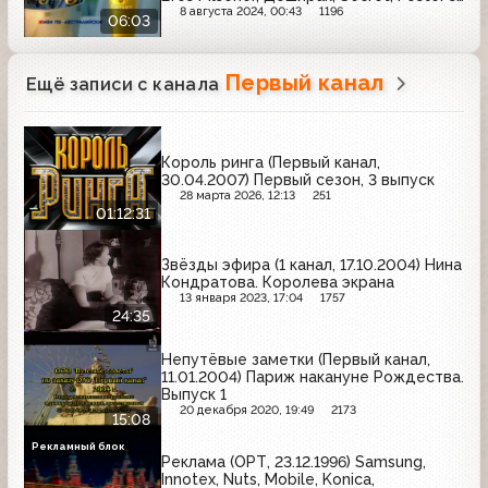
Head&Shoulders, Невское,
8 августа 2024, 00:43
1196
06:03
Алюминиевая банка, Red Bull, Aqua
Minerale, Kronenbourg 1664, Alka-Seltzer
Первый канал
Ещё записи с канала
Король ринга (Первый канал,
30.04.2007) Первый сезон, 3 выпуск
28 марта 2026, 12:13
251
01:12:31
Звёзды эфира (1 канал, 17.10.2004) Нина
Кондратова. Королева экрана
13 января 2023, 17:04
1757
24:35
Непутёвые заметки (Первый канал,
11.01.2004) Париж накануне Рождества.
Выпуск 1
20 декабря 2020, 19:49
2173
15:08
Рекламный блок
Реклама (ОРТ, 23.12.1996) Samsung,
Innotex, Nuts, Mobile, Konica,