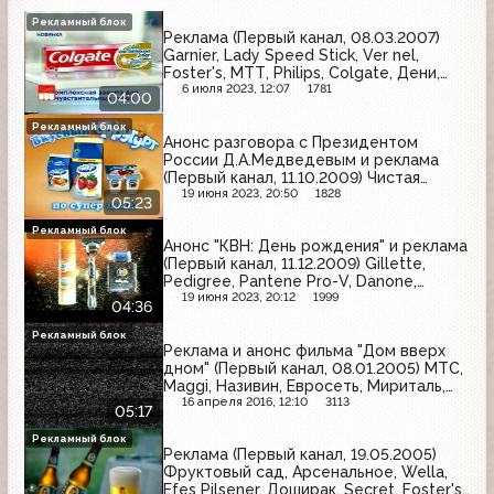
Рекламный блок
Реклама (Первый канал, 08.03.2007)
Garnier, Lady Speed Stick, Ver nel,
Foster's, МТТ, Philips, Colgate, Дени,
Nuts
6 июля 2023, 12:07
1781
04:00
Рекламный блок
Анонс разговора с Президентом
России Д.А.Медведевым и реклама
(Первый канал, 11.10.2009) Чистая
линия, Фастум Гель, Hyundai,
19 июня 2023, 20:50
1828
05:23
Флюкостат, Домик в деревне, Persen,
МТС, President, Копейка, Фругурт,
Рекламный блок
Анонс "КВН: День рождения" и реклама
Cirque Du Soleil, Riston
(Первый канал, 11.12.2009) Gillette,
Pedigree, Pantene Pro-V, Danone,
Calgonit, Camay, Miller, Snickers, Ariel,
19 июня 2023, 20:12
1999
04:36
Olay
Рекламный блок
Реклама и анонс фильма "Дом вверх
дном" (Первый канал, 08.01.2005) МТС,
Maggi, Називин, Евросеть, Мириталь,
Rolsen, Duracell, Colgate, Mentos
16 апреля 2016, 12:10
3113
05:17
Рекламный блок
Реклама (Первый канал, 19.05.2005)
Фруктовый сад, Арсенальное, Wella,
Efes Pilsener, Доширак, Secret, Foster's,