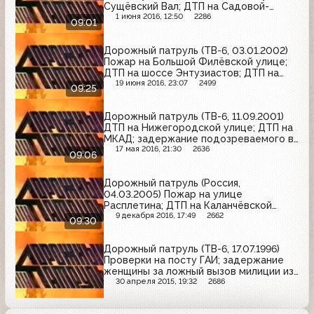
Сущёвский Вал; ДТП на Садовой-
Кудринской улице
1 июня 2016, 12:50
2286
09:01
Дорожный патруль (ТВ-6, 03.01.2002)
Пожар на Большой Филёвской улице;
ДТП на шоссе Энтузиастов; ДТП на
проспекте Мира
19 июня 2016, 23:07
2499
09:25
Дорожный патруль (ТВ-6, 11.09.2001)
ДТП на Нижегородской улице; ДТП на
МКАД; задержание подозреваемого в
хранении оружия и наркотиков
17 мая 2016, 21:30
2636
09:06
Дорожный патруль (Россия,
04.03.2005) Пожар на улице
Расплетина; ДТП на Каланчёвской
улице; ДТП на Енисейской улице
9 декабря 2016, 17:49
2662
09:30
Дорожный патруль (ТВ-6, 17.07.1996)
Проверки на посту ГАИ; задержание
женщины за ложный вызов милиции из-
за заложенного взрывного устройства
30 апреля 2015, 19:32
2686
в здании МГУ; репортаж из
московского метро