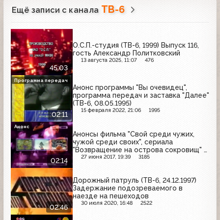
ТВ-6
Ещё записи с канала
О.С.П.-студия (ТВ-6, 1999) Выпуск 116,
гость Александр Политковский
13 августа 2025, 11:07
476
45:03
Программа передач
Анонс программы "Вы очевидец",
программа передач и заставка "Далее"
(ТВ-6, 08.05.1995)
15 февраля 2022, 21:06
1995
02:11
Анонс
Анонсы фильма "Свой среди чужих,
чужой среди своих", сериала
"Возвращение на острова сокровищ" и
"Найтмен" (ТВ-6, июнь 1999)
27 июня 2017, 19:39
3185
02:14
Дорожный патруль (ТВ-6, 24.12.1997)
Задержание подозреваемого в
наезде на пешеходов
30 июля 2020, 16:48
2522
02:46