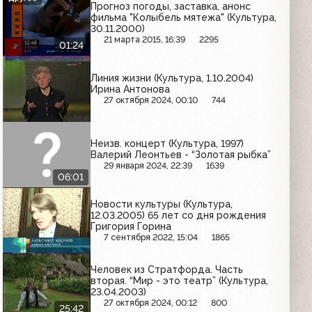
Прогноз погоды, заставка, анонс
фильма "Колыбель мятежа" (Культура,
30.11.2000)
21 марта 2015, 16:39
2295
01:24
Линия жизни (Культура, 1.10.2004)
Ирина Антонова
27 октября 2024, 00:10
744
Неизв. концерт (Культура, 1997)
Валерий Леонтьев - “Золотая рыбка”
29 января 2024, 22:39
1639
06:01
Новости культуры (Культура,
12.03.2005) 65 лет со дня рождения
Григория Горина
7 сентября 2022, 15:04
1865
Человек из Стратфорда. Часть
вторая. “Мир - это театр” (Культура,
23.04.2003)
27 октября 2024, 00:12
800
25:42