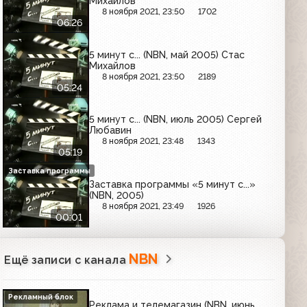
Михайлов
8 ноября 2021, 23:50
1702
06:26
5 минут с... (NBN, май 2005) Стас
Михайлов
8 ноября 2021, 23:50
2189
05:24
5 минут с... (NBN, июль 2005) Сергей
Любавин
8 ноября 2021, 23:48
1343
05:19
Заставка программы
Заставка программы «5 минут с...»
(NBN, 2005)
8 ноября 2021, 23:49
1926
00:01
NBN
Ещё записи с канала
Рекламный блок
Реклама и телемагазин (NBN, июнь