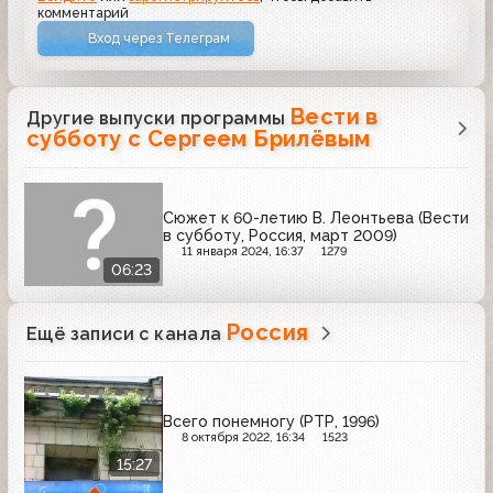
комментарий
Вход через Телеграм
Вести в
Другие выпуски программы
субботу с Сергеем Брилёвым
Сюжет к 60-летию В. Леонтьева (Вести
в субботу, Россия, март 2009)
11 января 2024, 16:37
1279
06:23
Россия
Ещё записи с канала
Всего понемногу (РТР, 1996)
8 октября 2022, 16:34
1523
15:27