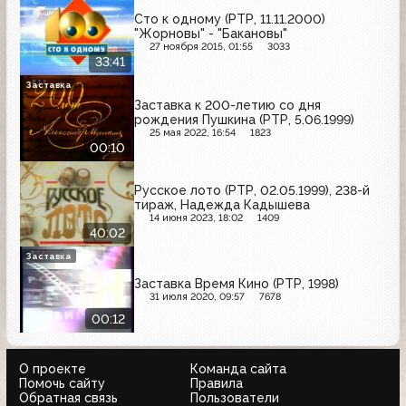
Сто к одному (РТР, 11.11.2000)
"Жорновы" - "Бакановы"
27 ноября 2015, 01:55
3033
33:41
Заставка
Заставка к 200-летию со дня
рождения Пушкина (РТР, 5.06.1999)
25 мая 2022, 16:54
1823
00:10
Русское лото (РТР, 02.05.1999), 238-й
тираж, Надежда Кадышева
14 июня 2023, 18:02
1409
40:02
Заставка
Заставка Время Кино (РТР, 1998)
31 июля 2020, 09:57
7678
00:12
О проекте
Команда сайта
Помочь сайту
Правила
Обратная связь
Пользователи