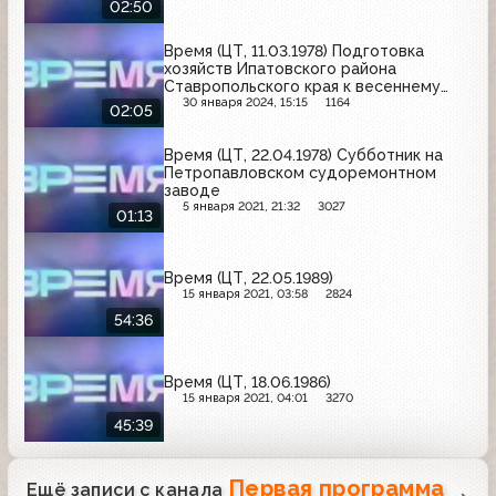
02:50
Время (ЦТ, 11.03.1978) Подготовка
хозяйств Ипатовского района
Ставропольского края к весеннему
севу
30 января 2024, 15:15
1164
02:05
Время (ЦТ, 22.04.1978) Субботник на
Петропавловском судоремонтном
заводе
5 января 2021, 21:32
3027
01:13
Время (ЦТ, 22.05.1989)
15 января 2021, 03:58
2824
54:36
Время (ЦТ, 18.06.1986)
15 января 2021, 04:01
3270
45:39
Первая программа
Ещё записи с канала