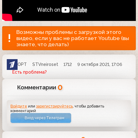
Возможны проблемы с загрузкой этого
видео, если у вас не работает Youtube (вы
знаете, что делать)
ОРТ
STVneiroset
1712
9 октября 2021, 17:06
Есть проблема?
0
Комментарии
Войдите
или
зарегистрируйтесь
, чтобы добавить
комментарий
Вход через Телеграм