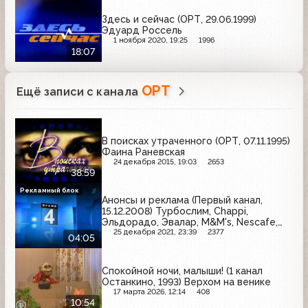
Здесь и сейчас (ОРТ, 29.06.1999)
Эдуард Россель
1 ноября 2020, 19:25
1996
18:07
ОРТ
Ещё записи с канала
В поисках утраченного (ОРТ, 07.11.1995)
Фаина Раневская
24 декабря 2015, 19:03
2653
38:59
Рекламный блок
Анонсы и реклама (Первый канал,
15.12.2008) Турбослим, Chappi,
Эльдорадо, Эвалар, M&M's, Nescafe,
Pepsi, Tele2, Сады Придонья, Россия -
25 декабря 2021, 23:39
2377
04:05
щедрая душа, Я
Спокойной ночи, малыши! (1 канал
Останкино, 1993) Верхом на венике
17 марта 2026, 12:14
408
10:54