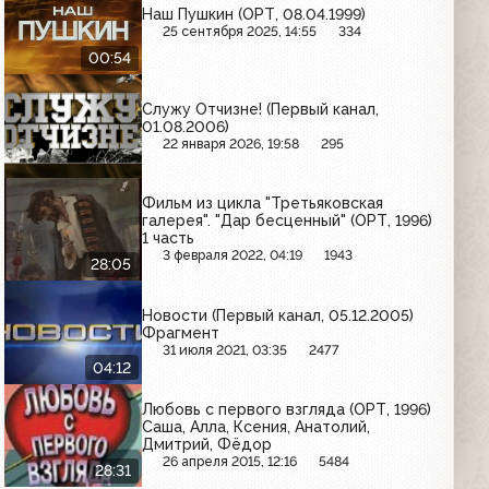
Наш Пушкин (ОРТ, 08.04.1999)
25 сентября 2025, 14:55
334
00:54
Служу Отчизне! (Первый канал,
01.08.2006)
22 января 2026, 19:58
295
Фильм из цикла "Третьяковская
галерея". "Дар бесценный" (ОРТ, 1996)
1 часть
3 февраля 2022, 04:19
1943
28:05
Новости (Первый канал, 05.12.2005)
Фрагмент
31 июля 2021, 03:35
2477
04:12
Любовь с первого взгляда (ОРТ, 1996)
Саша, Алла, Ксения, Анатолий,
Дмитрий, Фёдор
26 апреля 2015, 12:16
5484
28:31