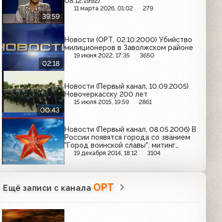
08.12.1992)
11 марта 2026, 01:02
279
39:59
Новости (ОРТ, 02.10.2000) Убийство
милиционеров в Заволжском районе
19 июня 2022, 17:35
3650
02:18
Новости (Первый канал, 10.09.2005)
Новочеркасску 200 лет
15 июля 2015, 19:59
2861
00:43
Новости (Первый канал, 08.05.2006) В
России появятся города со званием
"Город воинской славы"; митинг
памяти Ахмата Кадырова в Грозном
19 декабря 2014, 18:12
3104
ОРТ
Ещё записи с канала