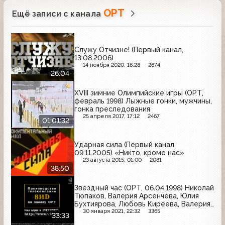
ОРТ
Ещё записи с канала
Служу Отчизне! (Первый канал,
13.08.2006)
14 ноября 2020, 16:28
2674
26:04
XVIII зимние Олимпийские игры (ОРТ,
февраль 1998) Лыжные гонки, мужчины,
гонка преследования
25 апреля 2017, 17:12
2467
01:01:32
Ударная сила (Первый канал,
09.11.2005) «Никто, кроме нас»
23 августа 2015, 01:00
2081
38:50
Звёздный час (ОРТ, 06.04.1998) Николай
Тюпаков, Валерия Арсенчева, Юлия
Бухтиярова, Любовь Киреева, Валерия
Прохорова, Ирина Чурилова
30 января 2021, 22:32
3365
33:33