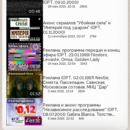
(ОРТ, 09.10.2000)
29 мая 2015, 22:31
2906
00:48
Анонс
Анонс сериалов "Убойная сила" и
"Империя под ударом" (ОРТ,
01.11.2000)
11 сентября 2023, 00:57
1764
01:15
Конец эфира
Реклама, программа передач и конец
эфира (ОРТ, 23.01.1999) Filodoro,
Levante, Omsa, Golden Lady
24 мая 2021, 22:54
3343
06:18
Рекламный блок
Реклама (ОРТ, 02.01.1997) Nestle,
Смекта, Пакселадин, Саянская,
Московская сотовая, МНЦ "Дар"
2 мая 2021, 13:14
2656
01:52
Рекламный блок
Реклама и анонс программы
"Независимое расследование" (ОРТ,
08.07.2001) Gallina Blanca, Толстяк,
Schauma, Алюминиевая банка, Домик в
6 мая 2025, 22:52
646
03:35
деревне, Knorr, Тюнс, Би+, Orbit