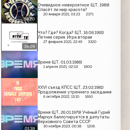
Очевидное-невероятное (ЦТ, 1989)
Спасёт ли мир красота?
20 января 2021, 03:23
2371
58:20
Что? Где? Когда? (ЦТ, 16.06.1991)
Летняя серия. Игра вторая
27 февраля 2021, 22:49
3320
34:09
Время (ЦТ, 01.03.1986)
1 апреля 2021, 02:02
1900
ХХVI съезд КПСС (ЦТ, 23.02.1981)
Продолжение утреннего заседания
6 октября 2022, 13:10
1650
Время (ЦТ, 26.01.1979) Учёный Гурий
Марчук баллотируется в депутаты
Верховного Совета СССР
30 ноября 2023, 00:38
1206
01:39