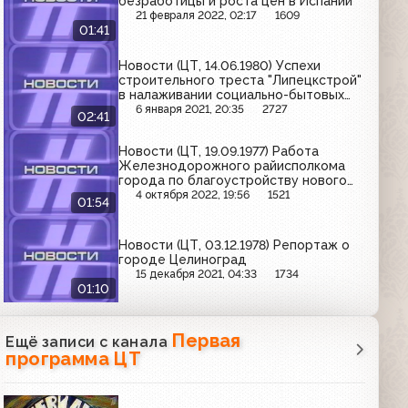
безработицы и роста цен в Испании
21 февраля 2022, 02:17
1609
01:41
Новости (ЦТ, 14.06.1980) Успехи
строительного треста "Липецкстрой"
в налаживании социально-бытовых
условий для своих работников
6 января 2021, 20:35
2727
02:41
Новости (ЦТ, 19.09.1977) Работа
Железнодорожного райисполкома
города по благоустройству нового
района
4 октября 2022, 19:56
1521
01:54
Новости (ЦТ, 03.12.1978) Репортаж о
городе Целиноград
15 декабря 2021, 04:33
1734
01:10
Первая
Ещё записи с канала
программа ЦТ