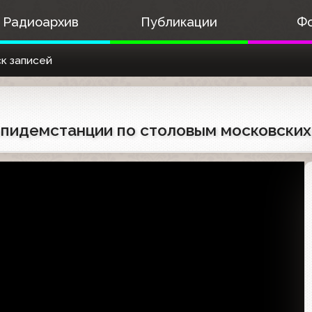
Радиоархив
Публикации
Ф
к записей
нэпидемстанции по столовым московски