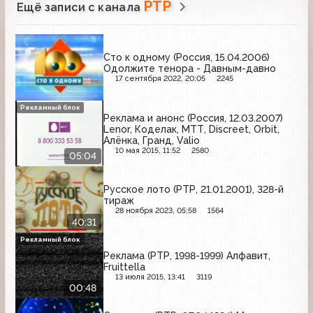
РТР
Ещё записи с канала
Сто к одному (Россия, 15.04.2006)
Одолжите тенора - Давным-давно
17 сентября 2022, 20:05
2245
Рекламный блок
Реклама и анонс (Россия, 12.03.2007)
Lenor, Коделак, МТТ, Discreet, Orbit,
Алёнка, Гранд, Valio
10 мая 2015, 11:52
2580
05:04
Русское лото (РТР, 21.01.2001), 328-й
тираж
28 ноября 2023, 05:58
1564
40:31
Рекламный блок
Реклама (РТР, 1998-1999) Алфавит,
Fruittella
13 июля 2015, 13:41
3119
00:48