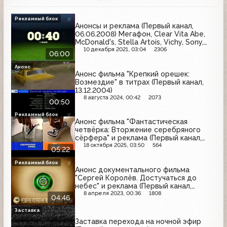
Рекламный блок
Анонсы и реклама (Первый канал,
06.06.2008) Мегафон, Clear Vita Abe,
McDonald's, Stella Artois, Vichy, Sony,
Белый медведь, Фумитокс,
10 декабря 2021, 03:04
2306
06:00
Алексеевское
Анонс
Анонс фильма "Крепкий орешек:
Возмездие" в титрах (Первый канал,
13.12.2004)
8 августа 2024, 00:42
2073
00:50
Рекламный блок
Анонс фильма "Фантастическая
четвёрка: Вторжение серебряного
сёрфера" и реклама (Первый канал,
16.03.2010) Клинское, Gillette, Ново-
18 октября 2025, 03:50
564
05:22
Пассит, Nivea, Alpen Gold, Herbal
Essences, Duracell, Clearasil, Dreft,
Рекламный блок
Анонс документального фильма
Gucci, Carte Noire
"Сергей Королёв. Достучаться до
небес" и реклама (Первый канал,
10.04.2007) Velkopopovicky Kozel, Axe,
8 апреля 2023, 00:36
1808
04:46
Балтика, Always, BEERka, Клинское,
MasterCard, Bavaria, Pepsi, Oral-B
Заставка
Заставка перехода на ночной эфир