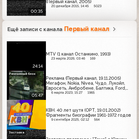
(Первый канал, 2005)
20 декабря 2015, 14:45
5023
00:35
Первый канал
Ещё записи с канала
MTV (1 канал Останкино, 1993)
23 марта 2026, 03:46
169
24:14
Рекламный блок
Реклама (Первый канал, 19.11.2005)
Мегафон, Nokia, Nivea, Чудо, Лукойл,
Евросеть, Амбробене, Балтика, Ford,
Garnier, Слобода, МТС, Brilltex
6 марта 2023, 15:27
1965
05:47
КВН. 40 лет шутя (ОРТ, 19.01.2002)
Фрагменты биографии 1961-1972 годов
9 сентября 2025, 02:12
564
Заставка