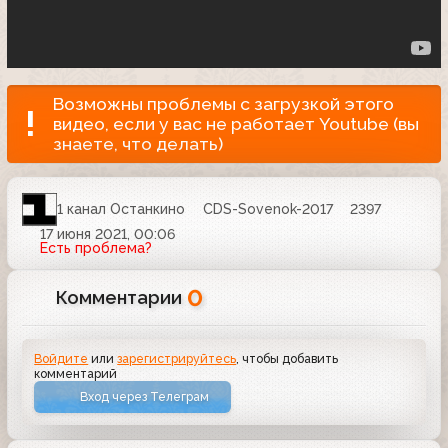
Возможны проблемы с загрузкой этого
видео, если у вас не работает Youtube (вы
знаете, что делать)
1 канал Останкино
CDS-Sovenok-2017
2397
17 июня 2021, 00:06
Есть проблема?
0
Комментарии
Войдите
или
зарегистрируйтесь
, чтобы добавить
комментарий
Вход через Телеграм