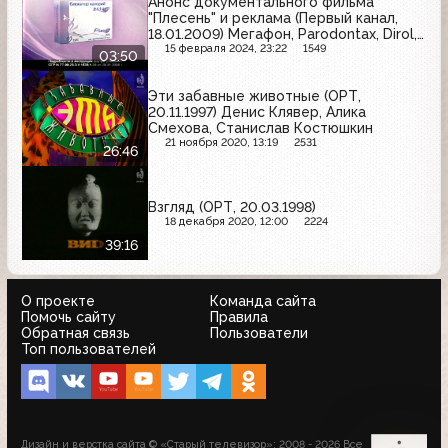
Анонс документального фильма
"Плесень" и реклама (Первый канал,
18.01.2009) Мегафон, Parodontax, Dirol,
Jacobs, Блокатор калорий Фаза-2,
15 февраля 2024, 23:22
1549
03:50
Чистая линия, Магия красоты, Moccona,
Имунеле, Clear Vita Abe
Эти забавные животные (ОРТ,
20.11.1997) Денис Клявер, Алика
Смехова, Станислав Костюшкин
21 ноября 2020, 13:19
2531
26:46
Взгляд (ОРТ, 20.03.1998)
18 декабря 2020, 12:00
2224
39:16
О проекте
Команда сайта
Помочь сайту
Правила
Обратная связь
Пользователи
Топ пользователей
Дизайн и верстка сайта © «Старый телевизор»; 2008 - 2026 Все