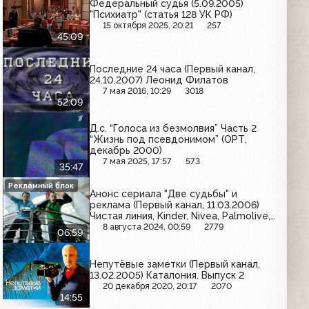
Федеральный судья (5.09.2005)
"Психиатр" (статья 128 УК РФ)
15 октября 2025, 20:21
257
45:09
Последние 24 часа (Первый канал,
24.10.2007) Леонид Филатов
7 мая 2016, 10:29
3018
52:09
Д.с. “Голоса из безмолвия” Часть 2
“Жизнь под псевдонимом” (ОРТ,
декабрь 2000)
7 мая 2025, 17:57
573
35:47
Рекламный блок
Анонс сериала "Две судьбы" и
реклама (Первый канал, 11.03.2006)
Чистая линия, Kinder, Nivea, Palmolive,
BonAqua, Braun, Гастал, Сибирская
8 августа 2024, 00:59
2779
06:59
корона, Ясли-сад, Prestige, Bourjois,
Rich, Мегафон, Tefal, Ariel, Моя семья,
Burn
Непутёвые заметки (Первый канал,
13.02.2005) Каталония. Выпуск 2
20 декабря 2020, 20:17
2070
14:55